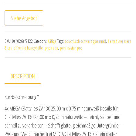
Siehe Angebot
SKU:
0a4026ef2122
Category:
Käfige
Tags:
couchtisch schwarz glas rund
,
herrnhuter stern
8 cm
,
off white handyhülle iphone xr
,
penimaster pro
DESCRIPTION
Kurzbeschreibung *
4x MEGA Glattvlies ZV 130 25,00 m x 0,75 m naturweiß Details für
Glattvlies ZV 130 25,00 m x 0,75 m naturweiß: – Leicht, sauber und
schnell zu verarbeiten – Schafft glatte, gleichmäßige Untergründe –
PVC- und Weichmacherfrei MEGA Glattvlies ZV 130 ist ein glatter