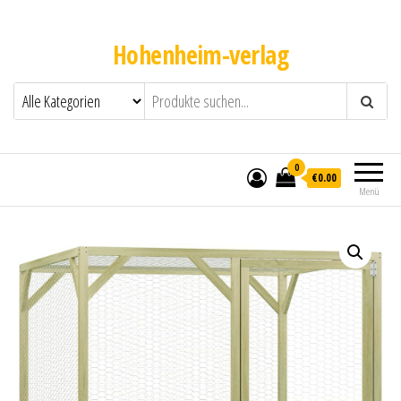
Hohenheim-verlag
0
€0.00
Menü