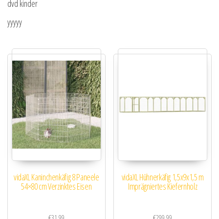
dvd kinder
yyyyy
vidaXL Kaninchenkäfig 8 Paneele
vidaXL Hühnerkäfig 1,5x9x1,5 m
54×80 cm Verzinktes Eisen
Imprägniertes Kiefernholz
€
31.99
€
299.99