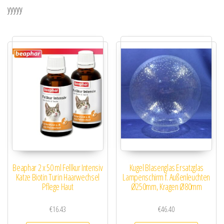
yyyyy
Beaphar 2 x 50 ml Fellkur Intensiv
Kugel Blasenglas Ersatzglas
Katze Biotin Turin Haarwechsel
Lampenschirm f. Außenleuchten
Pflege Haut
Ø250mm, Kragen Ø80mm
€
16.43
€
46.40