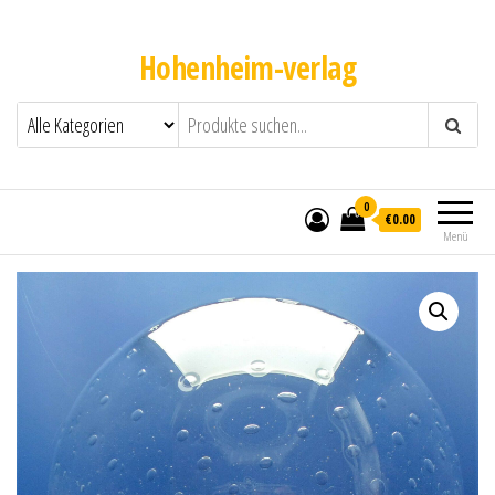
Hohenheim-verlag
0
€0.00
Menü