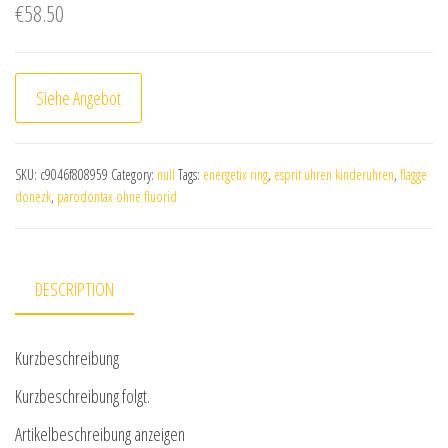
€
58.50
Siehe Angebot
SKU:
c9046f808959
Category:
null
Tags:
energetix ring
,
esprit uhren kinderuhren
,
flagge
donezk
,
parodontax ohne fluorid
DESCRIPTION
Kurzbeschreibung
Kurzbeschreibung folgt.
Artikelbeschreibung anzeigen