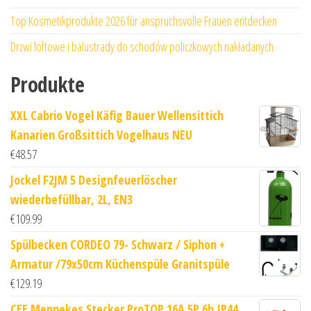
Top Kosmetikprodukte 2026 für anspruchsvolle Frauen entdecken
Drzwi loftowe i balustrady do schodów policzkowych nakładanych
Produkte
XXL Cabrio Vogel Käfig Bauer Wellensittich
Kanarien Großsittich Vogelhaus NEU
€
48.57
Jockel F2JM 5 Designfeuerlöscher
wiederbefüllbar, 2L, EN3
€
109.99
Spülbecken CORDEO 79- Schwarz / Siphon +
Armatur /79x50cm Küchenspüle Granitspüle
€
129.19
CEE Mennekes Stecker ProTOP 16A 5P 6h IP44