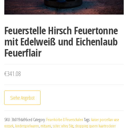
Feuerstelle Hirsch Feuertonne
mit Edelweiß und Eichenlaub
Feuerflair
€
341.08
Siehe Angebot
SKU:
3b019da96ced
Category:
Feuerkörbe & Feuerschalen
Tags:
kaiser porzellan vase
nossek
,
kinderspielwaren
,
mitsumi
,
scitec whey 5kg
,
shopping queen haartrockner