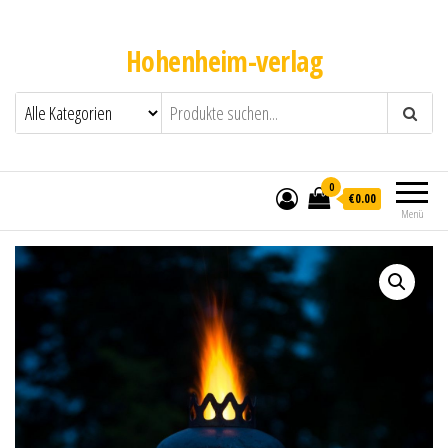
Hohenheim-verlag
0
€0.00
Menü