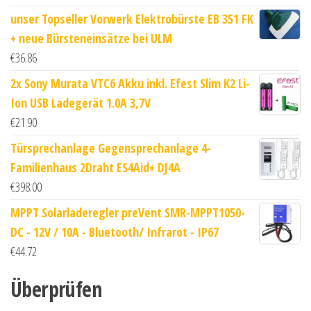
unser Topseller Vorwerk Elektrobürste EB 351 FK
+ neue Bürsteneinsätze bei ULM
€
36.86
2x Sony Murata VTC6 Akku inkl. Efest Slim K2 Li-
Ion USB Ladegerät 1.0A 3,7V
€
21.90
Türsprechanlage Gegensprechanlage 4-
Familienhaus 2Draht ES4Aid+ DJ4A
€
398.00
MPPT Solarladeregler preVent SMR-MPPT1050-
DC - 12V / 10A - Bluetooth/ Infrarot - IP67
€
44.72
Überprüfen