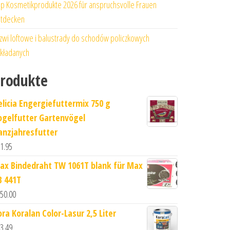
p Kosmetikprodukte 2026 für anspruchsvolle Frauen
tdecken
zwi loftowe i balustrady do schodów policzkowych
kładanych
rodukte
elicia Engergiefuttermix 750 g
ogelfutter Gartenvögel
anzjahresfutter
1.95
ax Bindedraht TW 1061T blank für Max
B 441T
50.00
ora Koralan Color-Lasur 2,5 Liter
3.49