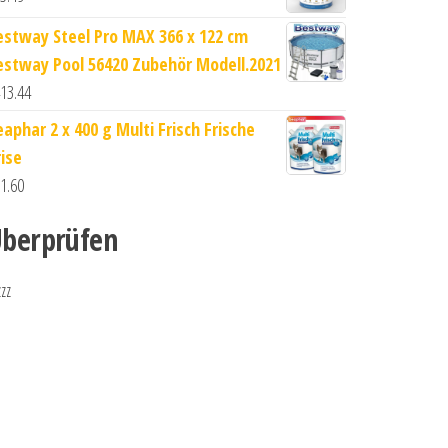
estway Steel Pro MAX 366 x 122 cm
estway Pool 56420 Zubehör Modell.2021
13.44
eaphar 2 x 400 g Multi Frisch Frische
rise
1.60
berprüfen
zzz