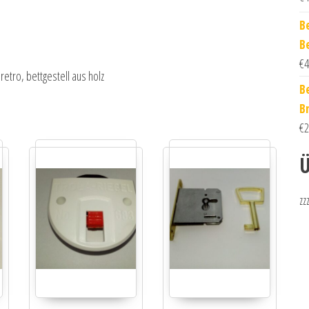
B
B
€
4
tro, bettgestell aus holz
B
B
€
2
Ü
zz