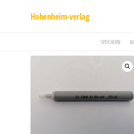
Hohenheim-verlag
SPEICHERN
B