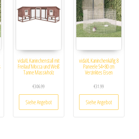
vidaXL Kaninchenstall mit
vidaXL Kaninchenkäfig 8
s
Freilauf Mocca und Weiß
Paneele 54×80 cm
Tanne Massivholz
Verzinktes Eisen
€
306.99
€
31.99
Siehe Angebot
Siehe Angebot