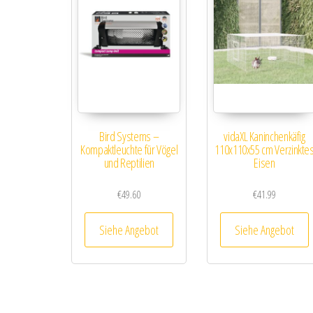
Bird Systems –
vidaXL Kaninchenkäfig
Kompaktleuchte für Vögel
110x110x55 cm Verzinkte
und Reptilien
Eisen
€
49.60
€
41.99
Siehe Angebot
Siehe Angebot