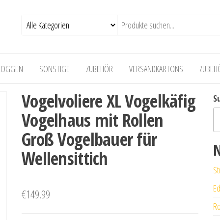
LOGGEN
SONSTIGE
ZUBEHÖR
VERSANDKARTONS
ZUBEH
Vogelvoliere XL Vogelkäfig
S
Vogelhaus mit Rollen
Groß Vogelbauer für
N
Wellensittich
St
Ed
€
149.99
Ro