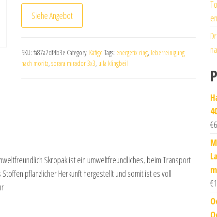
To
Siehe Angebot
en
Dr
na
SKU:
fa87a2df4b3e
Category:
Käfige
Tags:
energetix ring
,
leberreinigung
nach moritz
,
sorara mirador 3x3
,
ulla klingbeil
P
H
4
€
6
M
L
Umweltfreundlich Skropak ist ein umweltfreundliches, beim Transport
m
offen pflanzlicher Herkunft hergestellt und somit ist es voll
€
1
hr
O
O