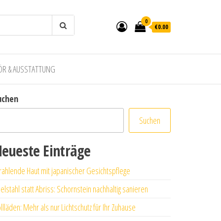
0
€0.00
ÖR & AUSSTATTUNG
uchen
Suchen
eueste Einträge
rahlende Haut mit japanischer Gesichtspflege
elstahl statt Abriss: Schornstein nachhaltig sanieren
llläden: Mehr als nur Lichtschutz für Ihr Zuhause