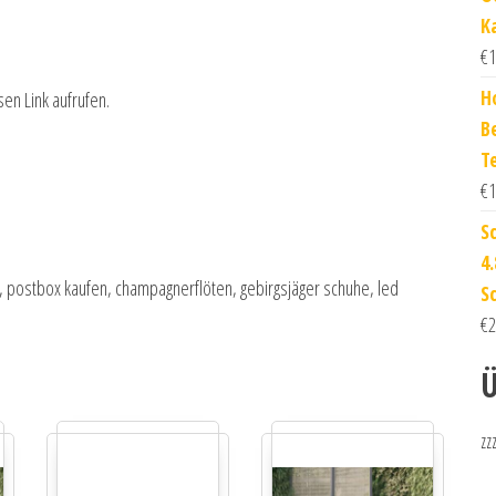
K
€
1
H
sen Link aufrufen.
B
Te
€
1
S
4
r, postbox kaufen, champagnerflöten, gebirgsjäger schuhe, led
S
€
2
Ü
zz