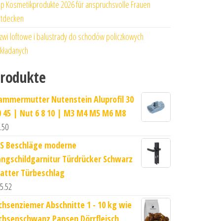
p Kosmetikprodukte 2026 für anspruchsvolle Frauen
tdecken
zwi loftowe i balustrady do schodów policzkowych
kładanych
rodukte
ammermutter Nutenstein Aluprofil 30
0 45 | Nut 6 8 10 | M3 M4 M5 M6 M8
.50
S Beschläge moderne
angschildgarnitur Türdrücker Schwarz
atter Türbeschlag
5.52
chsenziemer Abschnitte 1 - 10 kg wie
chsenschwanz Pansen Dörrfleisch