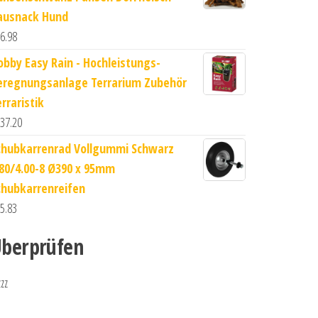
ausnack Hund
6.98
obby Easy Rain - Hochleistungs-
eregnungsanlage Terrarium Zubehör
rraristik
37.20
chubkarrenrad Vollgummi Schwarz
.80/4.00-8 Ø390 x 95mm
chubkarrenreifen
5.83
berprüfen
zzz