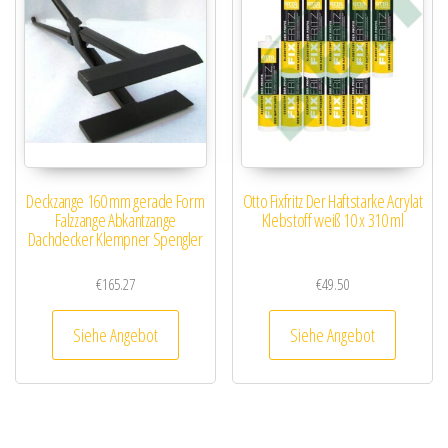
Deckzange 160 mm gerade Form
Otto Fixfritz Der Haftstarke Acrylat
Falzzange Abkantzange
Klebstoff weiß 10 x 310 ml
Dachdecker Klempner Spengler
€
165.27
€
49.50
Siehe Angebot
Siehe Angebot