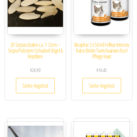
20 Sepiaschalen ca. 7-12cm –
Beaphar 2 x 50 ml Fellkur Intensiv
Sepia Pickstein Schnabel Vögel &
Katze Biotin Turin Haarwechsel
Reptilien
Pflege Haut
€
26.90
€
16.43
Siehe Angebot
Siehe Angebot