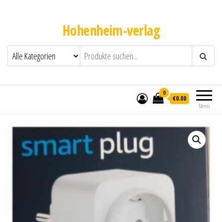
Hohenheim-verlag
0
€0.00
Menü