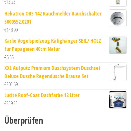
€
13.23
Hekatron ORS 142 Rauchmelder Rauchschalter
5000552.0201
€
148.99
Karlie Vogelspielzeug Käfighänger SEIL/ HOLZ
für Papageien 40cm Natur
€
6.66
XXL Aufputz Premium Duschsystem Duschset
Deluxe Dusche Regendusche Brause Set
€
205.69
Lucite Roof-Coat Dachfarbe 12 Liter
€
359.35
Überprüfen