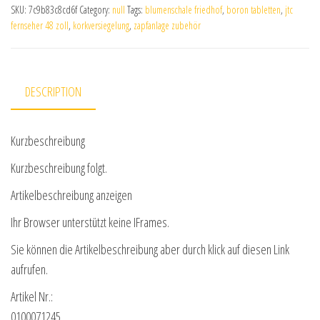
SKU:
7c9b83c8cd6f
Category:
null
Tags:
blumenschale friedhof
,
boron tabletten
,
jtc
fernseher 48 zoll
,
korkversiegelung
,
zapfanlage zubehör
DESCRIPTION
Kurzbeschreibung
Kurzbeschreibung folgt.
Artikelbeschreibung anzeigen
Ihr Browser unterstützt keine IFrames.
Sie können die Artikelbeschreibung aber durch klick auf diesen Link
aufrufen.
Artikel Nr.:
0100071245