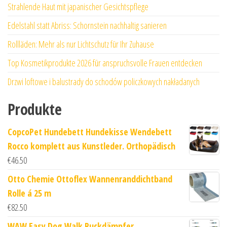
Strahlende Haut mit japanischer Gesichtspflege
Edelstahl statt Abriss: Schornstein nachhaltig sanieren
Rollläden: Mehr als nur Lichtschutz für Ihr Zuhause
Top Kosmetikprodukte 2026 für anspruchsvolle Frauen entdecken
Drzwi loftowe i balustrady do schodów policzkowych nakładanych
Produkte
CopcoPet Hundebett Hundekisse Wendebett
Rocco komplett aus Kunstleder. Orthopädisch
€
46.50
Otto Chemie Ottoflex Wannenranddichtband
Rolle á 25 m
€
82.50
WAW Easy Dog Walk Ruckdämpfer