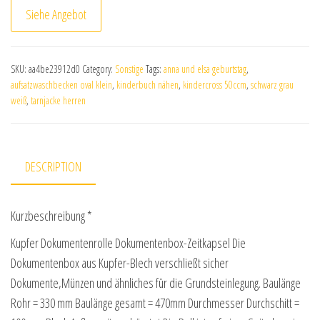
Siehe Angebot
SKU:
aa4be23912d0
Category:
Sonstige
Tags:
anna und elsa geburtstag
,
aufsatzwaschbecken oval klein
,
kinderbuch nähen
,
kindercross 50ccm
,
schwarz grau
weiß
,
tarnjacke herren
DESCRIPTION
Kurzbeschreibung *
Kupfer Dokumentenrolle Dokumentenbox-Zeitkapsel Die
Dokumentenbox aus Kupfer-Blech verschließt sicher
Dokumente,Münzen und ähnliches für die Grundsteinlegung. Baulänge
Rohr = 330 mm Baulänge gesamt = 470mm Durchmesser Durchschitt =