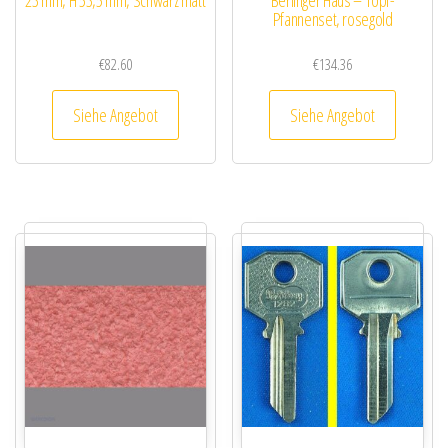
23 mm, H 53,5 mm, Schwarz matt
Berlinger Haus – Topf-
Pfannenset, rosegold
€
82.60
€
134.36
Siehe Angebot
Siehe Angebot