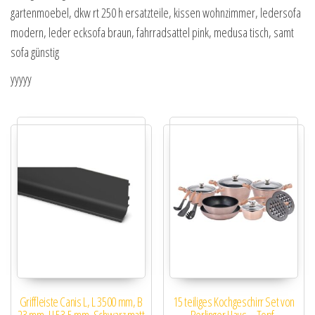
gartenmoebel, dkw rt 250 h ersatzteile, kissen wohnzimmer, ledersofa
modern, leder ecksofa braun, fahrradsattel pink, medusa tisch, samt
sofa günstig
yyyyy
Griffleiste Canis L, L 3500 mm, B
15 teiliges Kochgeschirr Set von