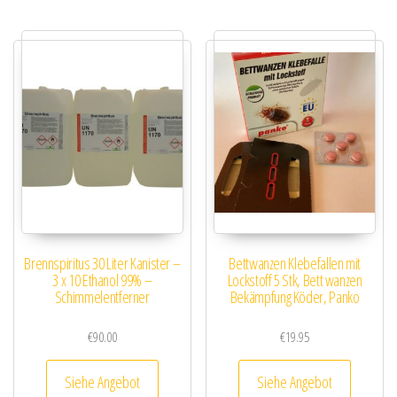
Brennspiritus 30 Liter Kanister –
Bettwanzen Klebefallen mit
3 x 10 Ethanol 99% –
Lockstoff 5 Stk, Bett wanzen
Schimmelentferner
Bekämpfung Köder, Panko
€
90.00
€
19.95
Siehe Angebot
Siehe Angebot