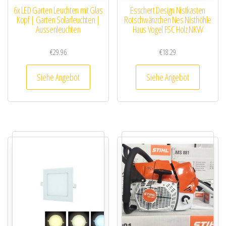
6x LED Garten Leuchten mit Glas
Esschert Design Nistkasten
Kopf | Garten Solarleuchten |
Rotschwänzchen Nes Nisthöhle
Aussenleuchten
Haus Vogel FSC Holz NKVV
€
29.96
€
18.29
Siehe Angebot
Siehe Angebot