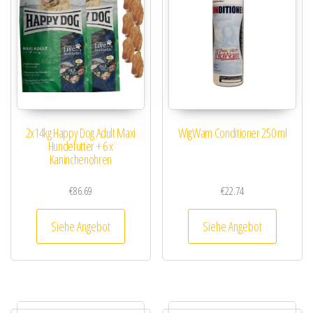
2x14kg Happy Dog Adult Maxi
WigWam Conditioner 250 ml
Hundefutter + 6 x
Kaninchenohren
€
86.69
€
22.74
Siehe Angebot
Siehe Angebot