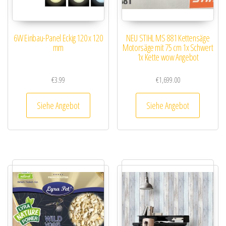
6W Einbau-Panel Eckig 120 x 120
NEU STIHL MS 881 Kettensäge
mm
Motorsäge mit 75 cm 1x Schwert
1x Kette wow Angebot
€
3.99
€
1,699.00
Siehe Angebot
Siehe Angebot