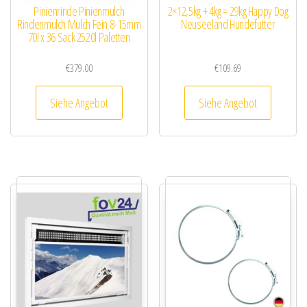
Pinienrinde Pinienmulch
2×12,5kg + 4kg = 29kg Happy Dog
Rindenmulch Mulch Fein 8-15mm
Neuseeland Hundefutter
70l x 36 Sack 2520l Paletten
€
379.00
€
109.69
Siehe Angebot
Siehe Angebot