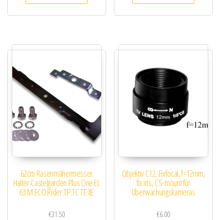
62cm Rasenmähermesser
Objektiv C12, Fixfocal, f=12mm,
Halter Castelgarden Plus One EL
fix iris, CS-mount für
63 M ECO Rider TP TC TE XE
Überwachungskameras
€
31.50
€
6.00