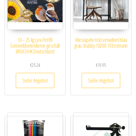
10 – 25 kg Lyra Pet®
Vliestapete Holz verwittert blau
Sonnenblumenkerne geschält
grau shabby 10200-10 Erismann
BRUCH HK Deutschland
€
25.24
€
19.95
Siehe Angebot
Siehe Angebot