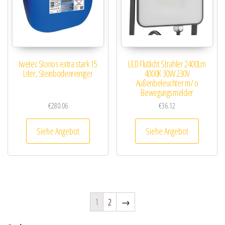
Iwetec Stonos extra stark 15
LED Flutlicht Strahler 2400Lm
Liter, Steinbodenreiniger
4000K 30W 230V
Außenbeleuchter m/ o
Bewegungsmelder
€
280.06
€
36.12
Siehe Angebot
Siehe Angebot
1
2
→