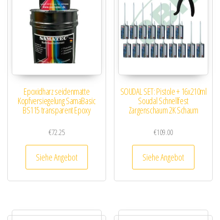
Epoxidharz seidenmatte
SOUDAL SET: Pistole + 16x210ml
Kopfversiegelung SamaBasic
Soudal Schnellfest
BS115 transparent Epoxy
Zargenschaum 2K Schaum
€
72.25
€
109.00
Siehe Angebot
Siehe Angebot