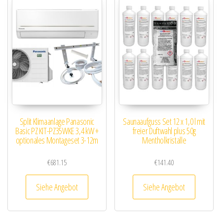
Split Klimaanlage Panasonic
Saunaaufguss Set 12 x 1,0 l mit
Basic PZ KIT-PZ35WKE 3,4 kW +
freier Duftwahl plus 50g
optionales Montageset 3-12m
Mentholkristalle
€
681.15
€
141.40
Siehe Angebot
Siehe Angebot