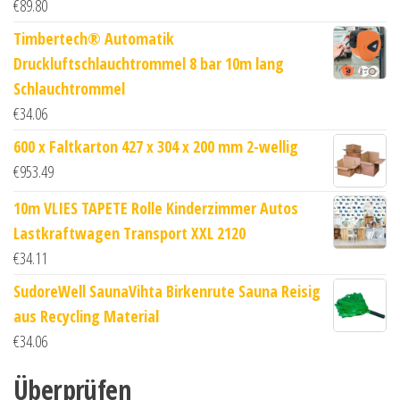
€
89.80
Timbertech® Automatik
Druckluftschlauchtrommel 8 bar 10m lang
Schlauchtrommel
€
34.06
600 x Faltkarton 427 x 304 x 200 mm 2-wellig
€
953.49
10m VLIES TAPETE Rolle Kinderzimmer Autos
Lastkraftwagen Transport XXL 2120
€
34.11
SudoreWell SaunaVihta Birkenrute Sauna Reisig
aus Recycling Material
€
34.06
Überprüfen