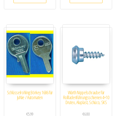
Schlüsselrohling Börkey 1686 für
Würth Nippelschraube für
JuNie / Automaten
Rollladenführungsschienen 4×10
Drutex, Aluplast, Schüco, SKS
€
5.99
€
6.80