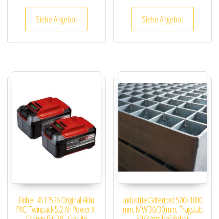
Siehe Angebot
Siehe Angebot
Einhell 4511526 Original Akku
Industrie Gitterrost 500×1000
PXC-Twinpack 5,2 Ah Power X-
mm, MW 30/30 mm, Tragstab
Change für PXC-Geräte
50/3 mm befahrbar