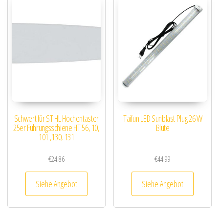
Schwert für STIHL Hochentaster
Taifun LED Sunblast Plug 26 W
25er Führungsschiene HT 56, 10,
Blüte
101 ,130, 131
€
24.86
€
44.99
Siehe Angebot
Siehe Angebot