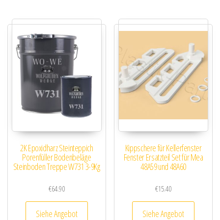
2K Epoxidharz Steinteppich
Kippschere für Kellerfenster
Porenfüller Bodenbeläge
Fenster Ersatzteil Set für Mea
Steinboden Treppe W731 3-9Kg
48A59 und 48A60
€
64.90
€
15.40
Siehe Angebot
Siehe Angebot