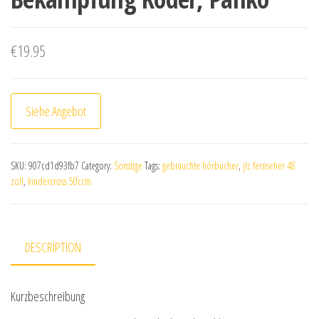
€
19.95
Siehe Angebot
SKU:
907cd1d93fb7
Category:
Sonstige
Tags:
gebrauchte hörbücher
,
jtc fernseher 48
zoll
,
kindercross 50ccm
DESCRIPTION
Kurzbeschreibung