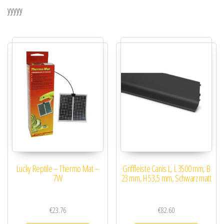
yyyyy
Lucky Reptile – Thermo Mat –
Griffleiste Canis L, L 3500 mm, B
7W
23 mm, H 53,5 mm, Schwarz matt
€
23.76
€
82.60