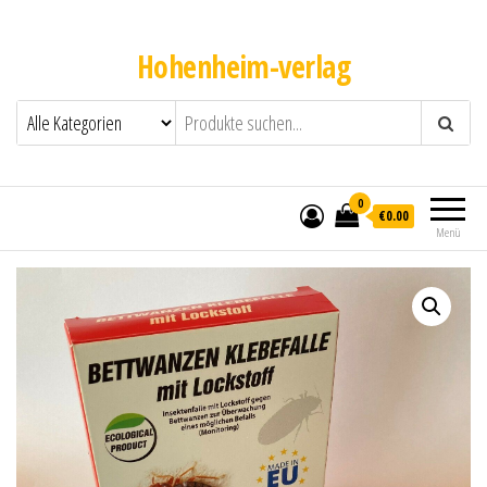
Hohenheim-verlag
0
€0.00
Menü