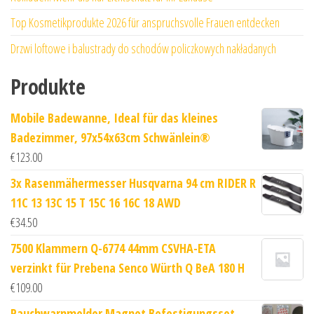
Top Kosmetikprodukte 2026 für anspruchsvolle Frauen entdecken
Drzwi loftowe i balustrady do schodów policzkowych nakładanych
Produkte
Mobile Badewanne, Ideal für das kleines
Badezimmer, 97x54x63cm Schwänlein®
€
123.00
3x Rasenmähermesser Husqvarna 94 cm RIDER R
11C 13 13C 15 T 15C 16 16C 18 AWD
€
34.50
7500 Klammern Q-6774 44mm CSVHA-ETA
verzinkt für Prebena Senco Würth Q BeA 180 H
€
109.00
Rauchwarnmelder Magnet Befestigungsset