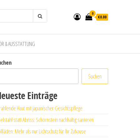
0
€0.00
ÖR & AUSSTATTUNG
uchen
Suchen
eueste Einträge
rahlende Haut mit japanischer Gesichtspflege
elstahl statt Abriss: Schornstein nachhaltig sanieren
llläden: Mehr als nur Lichtschutz für Ihr Zuhause