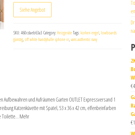
To
Siehe Angebot
en
Dr
na
SKU:
460cdaeb63a3
Category:
Heizgeräte
Tags:
korken engel
,
lowboards
günstig
,
off white handyhülle iphone xr
,
vans authentic navy
P
2
B
W
€
4
G
n Aufbewahren und Aufräumen Garten OUTLET Expressversand 1
R
eibung Katzenküvette mit Spatel, 53 x 36 x 42 cm, elfenbeinfarben
G
e Toilette… Mehr
€
1
W