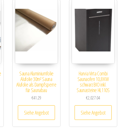
e
Sauna Aluminiumfolie
Harvia Virta Combi
3
Alufolie 30m² Sauna
Saunaofen 10,8 KW
Alufolie als Dampfsperre
schwarz BIO inkl.
für Saunabau
Saunasteine HL110S
€
41.29
€
2,027.04
Siehe Angebot
Siehe Angebot