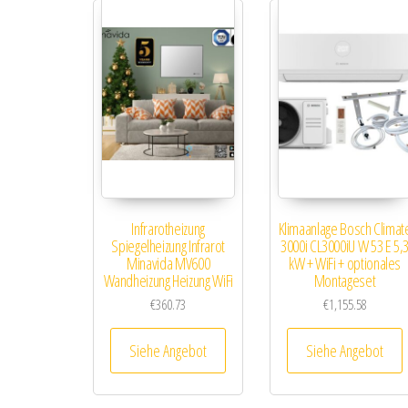
Infrarotheizung
Klimaanlage Bosch Climat
Spiegelheizung Infrarot
3000i CL3000iU W 53 E 5,
Minavida MV600
kW + WiFi + optionales
Wandheizung Heizung WiFi
Montageset
€
360.73
€
1,155.58
Siehe Angebot
Siehe Angebot