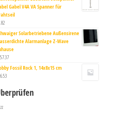
abel Gabel V4A VA Spanner für
rahtseil
.82
chwaiger Solarbetriebene Außensirene
asserdichte Alarmanlage Z-Wave
uhause
57.37
obby Fossil Rock 1, 14x8x15 cm
6.53
berprüfen
zzz