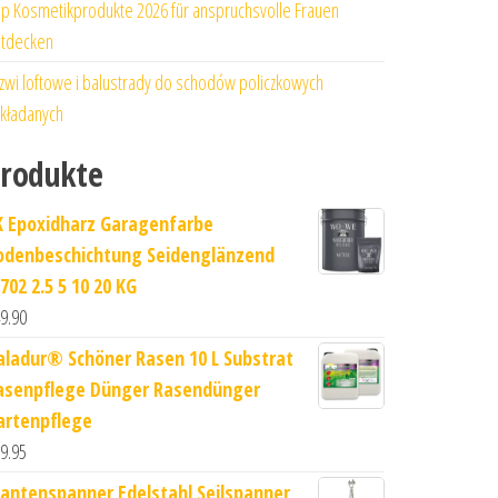
p Kosmetikprodukte 2026 für anspruchsvolle Frauen
tdecken
zwi loftowe i balustrady do schodów policzkowych
kładanych
rodukte
K Epoxidharz Garagenfarbe
odenbeschichtung Seidenglänzend
702 2.5 5 10 20 KG
9.90
aladur® Schöner Rasen 10 L Substrat
asenpflege Dünger Rasendünger
artenpflege
9.95
antenspanner Edelstahl Seilspanner