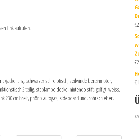
G
D
€
2
sen Link aufrufen.
S
w
Z
€
2
H
rickjacke lang, schwarzer schreibtisch, seilwinde benzinmotor,
€
1
ionstisch 3 teilig, stablampe decke, nintendo stift, golf gti weiss,
Ü
ank 230 cm breit, phönix autogas, sideboard uno, rohrschieber,
zz