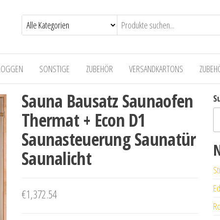
LOGGEN
SONSTIGE
ZUBEHÖR
VERSANDKARTONS
ZUBEH
Sauna Bausatz Saunaofen
S
Thermat + Econ D1
Saunasteuerung Saunatür
N
Saunalicht
St
Ed
€
1,372.54
Ro