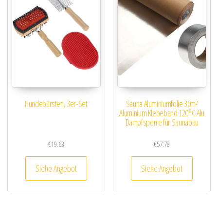
Hundebürsten, 3er-Set
Sauna Aluminiumfolie 30m²
Aluminium Klebeband 120°C Alu
Dampfsperre für Saunabau
€
19.63
€
57.78
Siehe Angebot
Siehe Angebot