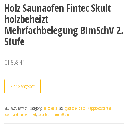
Holz Saunaofen Fintec Skult
holzbeheizt
Mehrfachbelegung BImSchV 2.
Stufe
€
1,858.44
Siehe Angebot
SKU:
82f618ff7bf1
Category:
Heizgeräte
Tags:
glasfische deko
,
klappbett schrank
,
lowboard hängend led
,
solar leuchtturm 80 cm