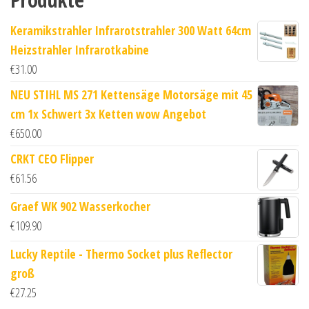
Keramikstrahler Infrarotstrahler 300 Watt 64cm
Heizstrahler Infrarotkabine
€
31.00
NEU STIHL MS 271 Kettensäge Motorsäge mit 45
cm 1x Schwert 3x Ketten wow Angebot
€
650.00
CRKT CEO Flipper
€
61.56
Graef WK 902 Wasserkocher
€
109.90
Lucky Reptile - Thermo Socket plus Reflector
groß
€
27.25