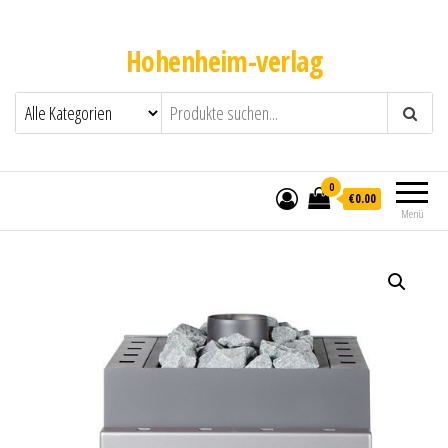
Hohenheim-verlag
0
€0.00
Menü