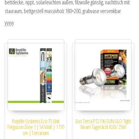
bettdecke, nppt, solarleuchten außen, filzwolle günstig, nachttisch mit
stauraum, bettgestell massivholz 180×200, grabvase versenkbar
yyyyy
Reptile Systems Eco T5 Unit
Exo Terra PT2196 SUN GLO Tight
Ferguson Zone 1 | 54 Watt | 1170
Beam Tageslicht R20/ 25W
cm | Terrarium