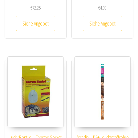
€
72.25
€
4.99
Siehe Angebot
Siehe Angebot
Lucky Reptile – Thermo Socket
Arcadia – D3+ Leuchtstoffröhre