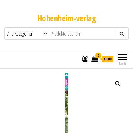
Hohenheim-verlag
0
€0.00
Menü