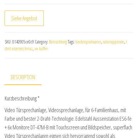
Siehe Angebot
SKU:
0140905ce0c9
Category:
Beleuchtung
Tags:
kinderspielwaren
,
rasierapperate
,
t
shirt eisernes kreuz
,
vw koffer
DESCRIPTION
Kurzbeschreibung *
Video Türsprechanlage, Videosprechanlage, für 6-Familienhaus, mit
Farbe und bester 2-Draht-Technologie. Edelstahl Aussenstation ES6-fe
+ 6x Monitore DT-47M-B mit Touchscreen und Bildspeicher, superflach
Video Türsprechanlagen eignen sich hervorragend sowohl als