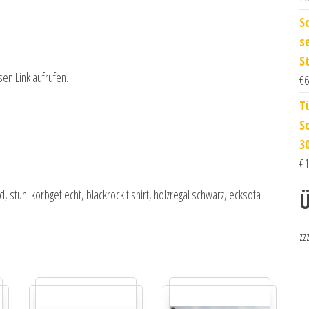
S
s
S
sen Link aufrufen.
€
6
T
S
3
€
1
stuhl korbgeflecht, blackrock t shirt, holzregal schwarz, ecksofa
Ü
zz