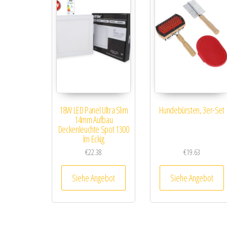
18W LED Panel Ultra Slim
Hundebürsten, 3er-Set
14mm Aufbau
Deckenleuchte Spot 1300
lm Eckig
€
22.38
€
19.63
Siehe Angebot
Siehe Angebot