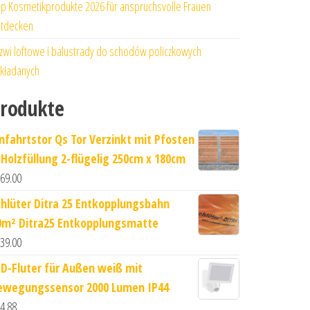
p Kosmetikprodukte 2026 für anspruchsvolle Frauen
tdecken
zwi loftowe i balustrady do schodów policzkowych
kładanych
rodukte
infahrtstor Qs Tor Verzinkt mit Pfosten
 Holzfüllung 2-flügelig 250cm x 180cm
69.00
chlüter Ditra 25 Entkopplungsbahn
0m² Ditra25 Entkopplungsmatte
39.00
ED-Fluter für Außen weiß mit
ewegungssensor 2000 Lumen IP44
4.88