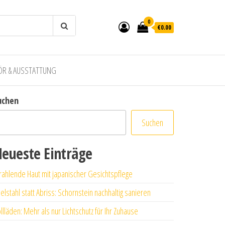
0
€0.00
ÖR & AUSSTATTUNG
uchen
Suchen
eueste Einträge
rahlende Haut mit japanischer Gesichtspflege
elstahl statt Abriss: Schornstein nachhaltig sanieren
llläden: Mehr als nur Lichtschutz für Ihr Zuhause