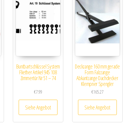
Buntbartschlüssel System
Deckzange 160 mm gerade
Fliether Artikel 945 108
Form Falzzange
Zimmertür Nr 51 – 74
Abkantzange Dachdecker
Klempner Spengler
€
7.99
€
165.27
Siehe Angebot
Siehe Angebot