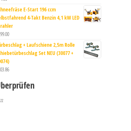
chneefräse E-Start 196 ccm
elbstfahrend 4-Takt Benzin 4,1 kW LED
trahler
99.00
ürbeschlag + Laufschiene 2,5m Rolle
chiebetürbeschlag Set NEU (30077 +
0074)
03.86
berprüfen
zzz