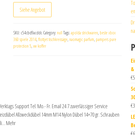
To
Siehe Angebot
en
Dr
na
SKU:
c54cbd9acddc
Category:
null
Tags:
apolda strickwaren
,
beste xbox
360 spiele 2014
,
flottjet tischkreissäge
,
naomagic parfum
,
pampers pure
P
protection 5
,
vw koffer
E
&
€
5
S
3
€
3
Werktags Support Tel. Mo.- Fr. Email 24 7 zuverlässiger Service
eizdübel Allzweckdübel 14mm M14 Nylon Dübel 14×70 gr. Schrauben
L
ali… Mehr
B
€
6