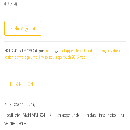
€
27.90
Siehe Angebot
SKU:
4f41b4163139
Category:
null
Tags:
radkappen 16 zoll ford mondeo
,
reisigbesen
kaufen
,
schwarz grau weiß
,
wiso steuer sparbuch 2016 mac
DESCRIPTION
Kurzbeschreibung
Rostfreier Stahl AISI 304 – Kanten abgerundet, um das Einschneiden zu
vermeiden –