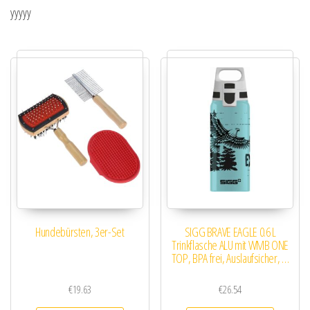
yyyyy
Hundebürsten, 3er-Set
SIGG BRAVE EAGLE 0.6 L
Trinkflasche ALU mit WMB ONE
TOP, BPA frei, Auslaufsicher, …
€
19.63
€
26.54