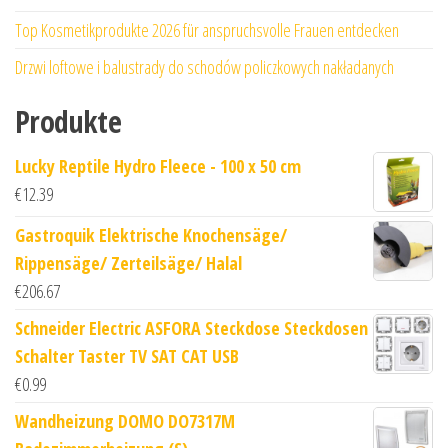
Top Kosmetikprodukte 2026 für anspruchsvolle Frauen entdecken
Drzwi loftowe i balustrady do schodów policzkowych nakładanych
Produkte
Lucky Reptile Hydro Fleece - 100 x 50 cm
€
12.39
Gastroquik Elektrische Knochensäge/
Rippensäge/ Zerteilsäge/ Halal
€
206.67
Schneider Electric ASFORA Steckdose Steckdosen
Schalter Taster TV SAT CAT USB
€
0.99
Wandheizung DOMO DO7317M