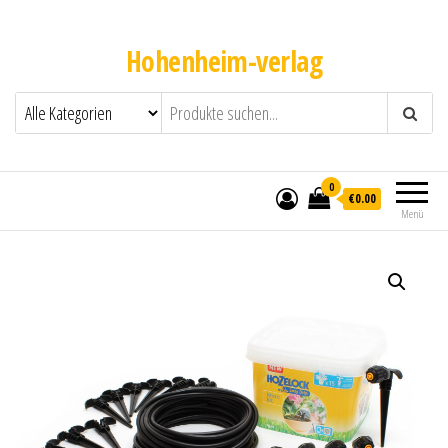
Hohenheim-verlag
0
€0.00
Menü