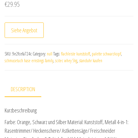
€
29.95
Siehe Angebot
SKU:
9e2fcefa724c
Category:
null
Tags:
flachleiste kunststoff
,
palette schwarzkopf
,
schmusetuch hase ernstings family
,
scitec whey 5kg
,
standuhr kaufen
DESCRIPTION
Kurzbeschreibung
Farbe: Orange, Schwarz und Silber Material: Kunststoff, Metall 4-in-1:
Rasentrimmer/ Heckenschere/ Astkettensäge/ Freischneider