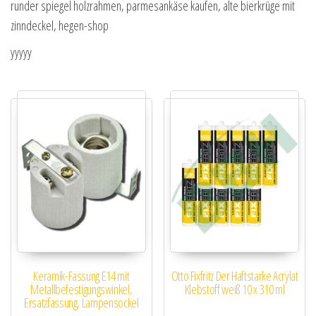
runder spiegel holzrahmen, parmesankäse kaufen, alte bierkrüge mit
zinndeckel, hegen-shop
yyyyy
Keramik-Fassung E14 mit
Otto Fixfritz Der Haftstarke Acrylat
Metallbefestigungswinkel,
Klebstoff weiß 10 x 310 ml
Ersatzfassung, Lampensockel