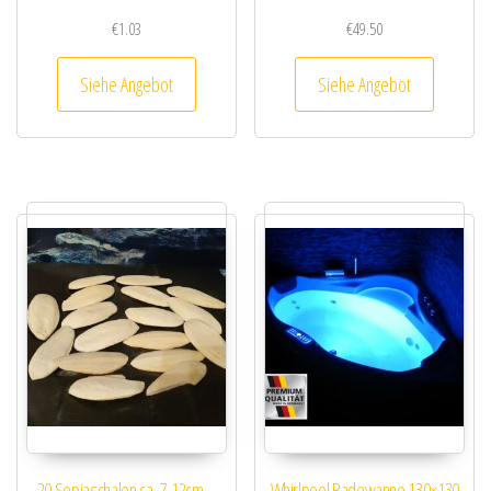
€
1.03
€
49.50
Siehe Angebot
Siehe Angebot
20 Sepiaschalen ca. 7-12cm –
Whirlpool Badewanne 130×130