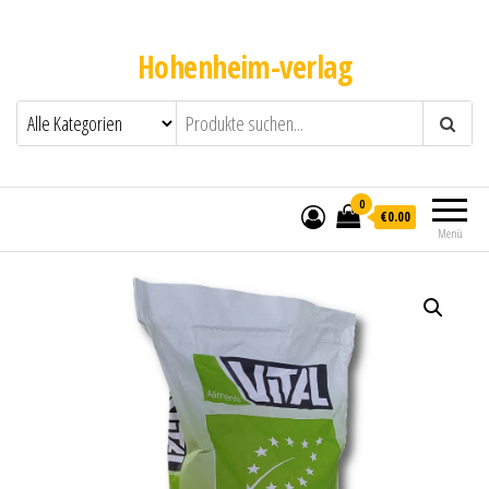
Hohenheim-verlag
0
€0.00
Menü