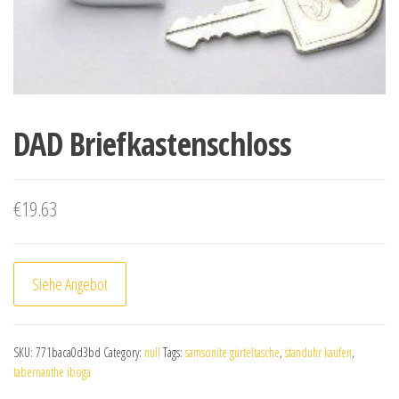
DAD Briefkastenschloss
€
19.63
Siehe Angebot
SKU:
771baca0d3bd
Category:
null
Tags:
samsonite gürteltasche
,
standuhr kaufen
,
tabernanthe iboga