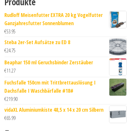
Produkte
Rudloff Meisenfutter EXTRA 20 kg Vogelfutter
Ganzjahresfutter Sonnenblumen
€
53.95
Steba 2er-Set Aufsätze zu ED 8
€
24.75
Beaphar 150 ml Geruchsbinder Zerstäuber
€
11.27
Fuchsfalle 150cm mit Trittbrettauslösung I
Dachsfalle I Waschbärfalle #18#
€
219.90
vidaXL Aluminiumkiste 48,5 x 14 x 20 cm Silbern
€
65.99