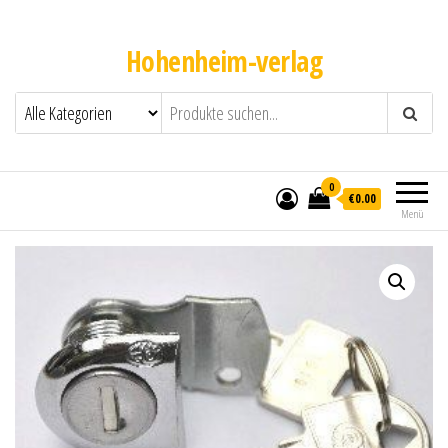
Hohenheim-verlag
0
€0.00
Menü