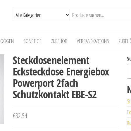
LOGGEN
SONSTIGE
ZUBEHÖR
VERSANDKARTONS
ZUBEH
Steckdosenelement
S
Ecksteckdose Energiebox
Powerport 2fach
N
Schutzkontakt EBE-S2
St
Ed
€
32.54
Ro