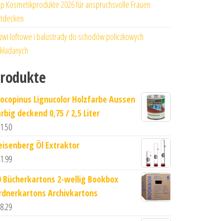
p Kosmetikprodukte 2026 für anspruchsvolle Frauen
tdecken
zwi loftowe i balustrady do schodów policzkowych
kładanych
rodukte
ocopinus Lignucolor Holzfarbe Aussen
rbig deckend 0,75 / 2,5 Liter
1.50
eisenberg Öl Extraktor
1.99
0 Bücherkartons 2-wellig Bookbox
rdnerkartons Archivkartons
8.29