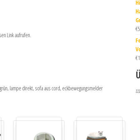
H
H
G
€
5
sen Link aufrufen.
F
V
€
1
Ü
ntgrün, lampe direkt, sofa aus cord, eckbewegungsmelder
zz