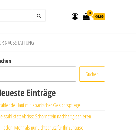
0
€0.00
ÖR & AUSSTATTUNG
uchen
Suchen
eueste Einträge
rahlende Haut mit japanischer Gesichtspflege
elstahl statt Abriss: Schornstein nachhaltig sanieren
llläden: Mehr als nur Lichtschutz für Ihr Zuhause