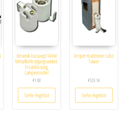
m
Keramik-Fassung E14 mit
Vesper Kratztonne Cubo
Metallbefestigungswinkel,
Tower
Ersatzfassung,
Lampensockel
€
1.03
€
123.14
Siehe Angebot
Siehe Angebot