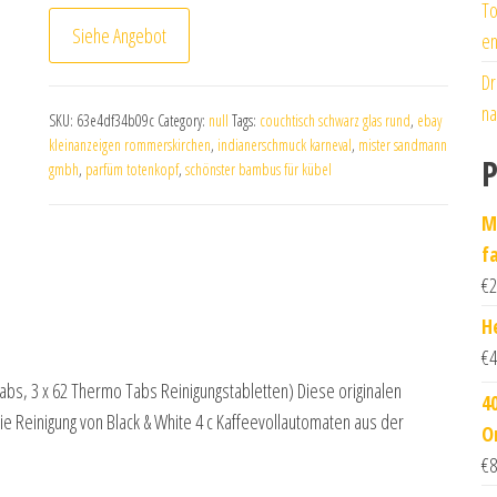
To
Siehe Angebot
en
Dr
na
SKU:
63e4df34b09c
Category:
null
Tags:
couchtisch schwarz glas rund
,
ebay
kleinanzeigen rommerskirchen
,
indianerschmuck karneval
,
mister sandmann
P
gmbh
,
parfüm totenkopf
,
schönster bambus für kübel
M
fa
€
2
H
€
4
abs, 3 x 62 Thermo Tabs Reinigungstabletten) Diese originalen
4
die Reinigung von Black & White 4 c Kaffeevollautomaten aus der
O
€
8