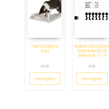
Trixie Cat Activity Fun
Buntbartschlüssel Syste
Board
Fliether Artikel 945 108
Zimmertür Nr 51 – 74
€
19.39
€
7.99
Siehe Angebot
Siehe Angebot