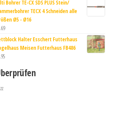
ilti Bohrer TE-CX SDS PLUS Stein/
ammerbohrer TECX 4 Schneiden alle
rößen Ø5 - Ø16
.69
ettblock Halter Esschert Futterhaus
ogelhaus Meisen Futterhaus FB486
.95
berprüfen
zzz