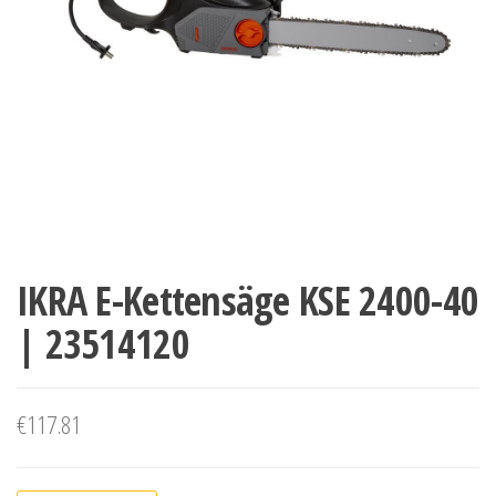
IKRA E-Kettensäge KSE 2400-40
| 23514120
€
117.81