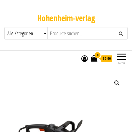
Hohenheim-verlag
0
€0.00
Menü