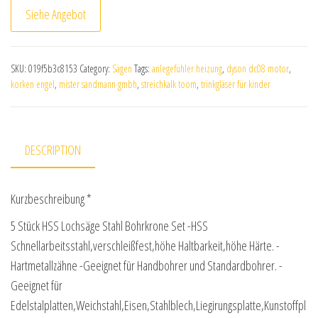
Siehe Angebot
SKU:
019f5b3c8153
Category:
Sägen
Tags:
anlegefühler heizung
,
dyson dc08 motor
,
korken engel
,
mister sandmann gmbh
,
streichkalk toom
,
trinkgläser für kinder
DESCRIPTION
Kurzbeschreibung *
5 Stück HSS Lochsäge Stahl Bohrkrone Set -HSS
Schnellarbeitsstahl,verschleißfest,höhe Haltbarkeit,höhe Härte. -
Hartmetallzähne -Geeignet für Handbohrer und Standardbohrer. -
Geeignet für
Edelstalplatten,Weichstahl,Eisen,Stahlblech,Liegirungsplatte,Kunstoffpl