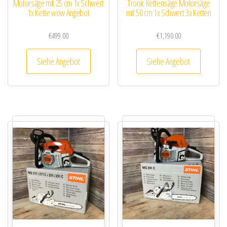
Motorsäge mit 25 cm 1x Schwert
Tronic Kettensäge Motorsäge
1x Kette wow Angebot
mit 50 cm 1x Schwert 3x Ketten
€
499.00
€
1,190.00
Siehe Angebot
Siehe Angebot