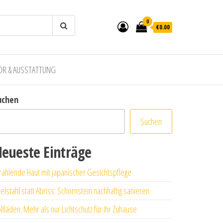
0
€0.00
ÖR & AUSSTATTUNG
uchen
Suchen
eueste Einträge
rahlende Haut mit japanischer Gesichtspflege
elstahl statt Abriss: Schornstein nachhaltig sanieren
llläden: Mehr als nur Lichtschutz für Ihr Zuhause