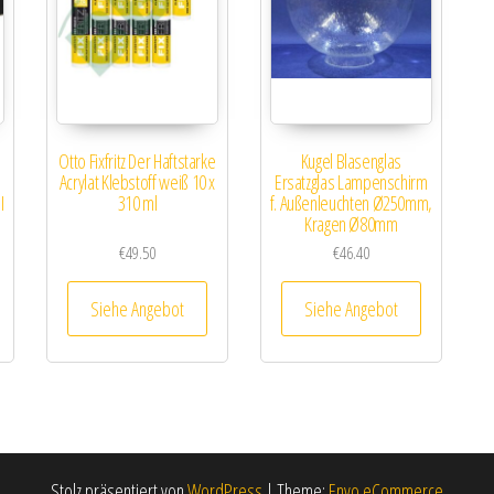
Otto Fixfritz Der Haftstarke
Kugel Blasenglas
Acrylat Klebstoff weiß 10 x
Ersatzglas Lampenschirm
I
310 ml
f. Außenleuchten Ø250mm,
Kragen Ø80mm
€
49.50
€
46.40
Siehe Angebot
Siehe Angebot
Stolz präsentiert von
WordPress
|
Theme:
Envo eCommerce