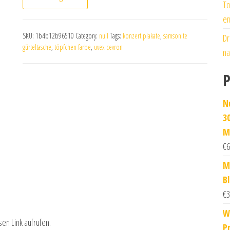
To
en
SKU:
1b4b12b96510
Category:
null
Tags:
konzert plakate
,
samsonite
Dr
gürteltasche
,
töpfchen farbe
,
uvex cevron
na
P
N
3
M
€
6
M
B
€
3
W
sen Link aufrufen.
P