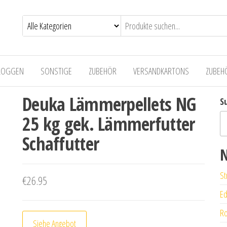
LOGGEN
SONSTIGE
ZUBEHÖR
VERSANDKARTONS
ZUBEH
Deuka Lämmerpellets NG
S
25 kg gek. Lämmerfutter
Schaffutter
N
St
€
26.95
Ed
Ro
Siehe Angebot