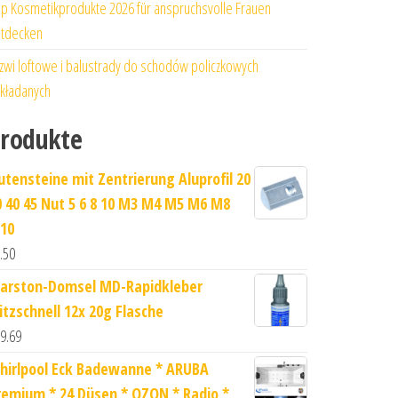
p Kosmetikprodukte 2026 für anspruchsvolle Frauen
tdecken
zwi loftowe i balustrady do schodów policzkowych
kładanych
rodukte
utensteine mit Zentrierung Aluprofil 20
0 40 45 Nut 5 6 8 10 M3 M4 M5 M6 M8
10
.50
arston-Domsel MD-Rapidkleber
litzschnell 12x 20g Flasche
9.69
hirlpool Eck Badewanne * ARUBA
remium * 24 Düsen * OZON * Radio *