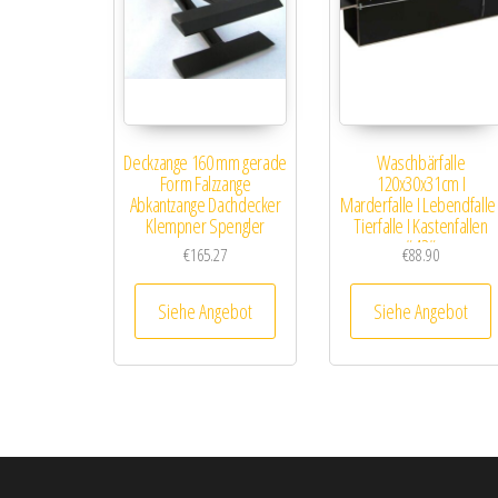
Deckzange 160 mm gerade
Waschbärfalle
Form Falzzange
120x30x31cm I
Abkantzange Dachdecker
Marderfalle I Lebendfalle 
Klempner Spengler
Tierfalle I Kastenfallen
#42#
€
165.27
€
88.90
Siehe Angebot
Siehe Angebot