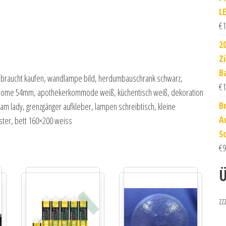
L
€
1
2
Z
B
gebraucht kaufen, wandlampe bild, herdumbauschrank schwarz,
€
1
kondome 54mm, apothekerkommode weiß, küchentisch weiß, dekoration
Br
am lady, grenzgänger aufkleber, lampen schreibtisch, kleine
A
ster, bett 160×200 weiss
S
€
9
Ü
zz