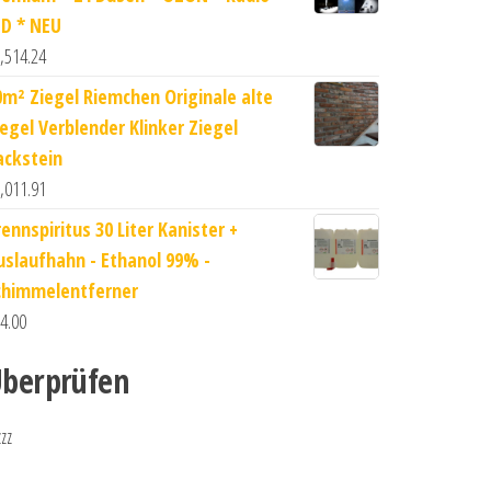
ED * NEU
,514.24
0m² Ziegel Riemchen Originale alte
iegel Verblender Klinker Ziegel
ackstein
,011.91
ennspiritus 30 Liter Kanister +
uslaufhahn - Ethanol 99% -
chimmelentferner
4.00
berprüfen
zzz