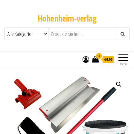
Hohenheim-verlag
0
€0.00
Menü