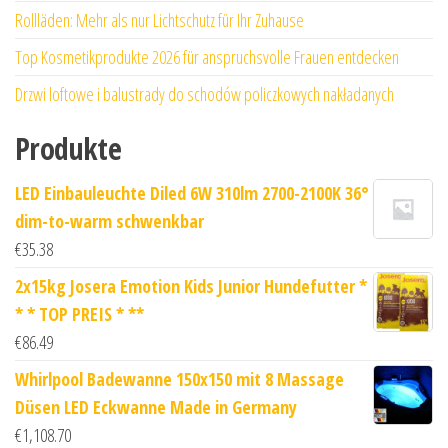
Rollläden: Mehr als nur Lichtschutz für Ihr Zuhause
Top Kosmetikprodukte 2026 für anspruchsvolle Frauen entdecken
Drzwi loftowe i balustrady do schodów policzkowych nakładanych
Produkte
LED Einbauleuchte Diled 6W 310lm 2700-2100K 36°
dim-to-warm schwenkbar
€
35.38
2x15kg Josera Emotion Kids Junior Hundefutter *
* * TOP PREIS * **
€
86.49
Whirlpool Badewanne 150x150 mit 8 Massage
Düsen LED Eckwanne Made in Germany
€
1,108.70