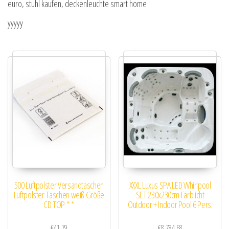
euro, stuhl kaufen, deckenleuchte smart home
yyyyy
500 Luftpolster Versandtaschen
XXXL Luxus SPA LED Whirlpool
Luftpolster Taschen weiß Größe
SET 230x230cm Farblicht
CD TOP * *
Outdoor + Indoor Pool 6 Pers.
€
41.79
€
8,784.68