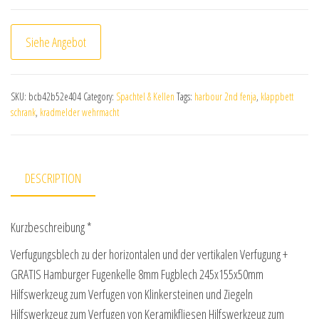
Siehe Angebot
SKU:
bcb42b52e404
Category:
Spachtel & Kellen
Tags:
harbour 2nd fenja
,
klappbett
schrank
,
kradmelder wehrmacht
DESCRIPTION
Kurzbeschreibung *
Verfugungsblech zu der horizontalen und der vertikalen Verfugung +
GRATIS Hamburger Fugenkelle 8mm Fugblech 245x155x50mm
Hilfswerkzeug zum Verfugen von Klinkersteinen und Ziegeln
Hilfswerkzeug zum Verfugen von Keramikfliesen Hilfswerkzeug zum