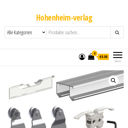
Hohenheim-verlag
0
€0.00
Menü