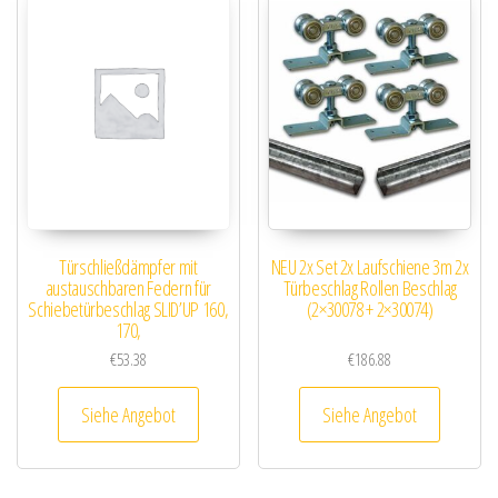
Türschließdämpfer mit
NEU 2x Set 2x Laufschiene 3m 2x
austauschbaren Federn für
Türbeschlag Rollen Beschlag
Schiebetürbeschlag SLID’UP 160,
(2×30078 + 2×30074)
170,
€
53.38
€
186.88
Siehe Angebot
Siehe Angebot