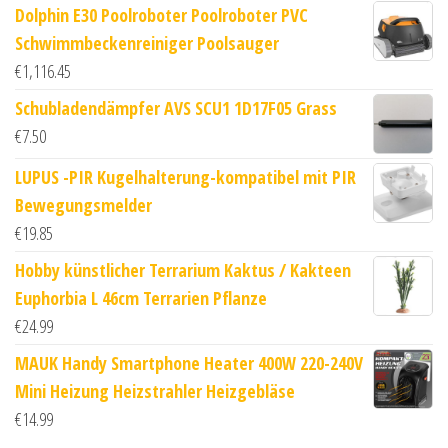
Dolphin E30 Poolroboter Poolroboter PVC
Schwimmbeckenreiniger Poolsauger
€
1,116.45
Schubladendämpfer AVS SCU1 1D17F05 Grass
€
7.50
LUPUS -PIR Kugelhalterung-kompatibel mit PIR
Bewegungsmelder
€
19.85
Hobby künstlicher Terrarium Kaktus / Kakteen
Euphorbia L 46cm Terrarien Pflanze
€
24.99
MAUK Handy Smartphone Heater 400W 220-240V
Mini Heizung Heizstrahler Heizgebläse
€
14.99