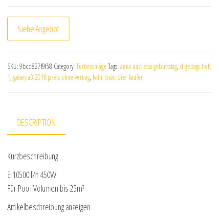
Siehe Angebot
SKU:
9bcd827f9f58
Category:
Türbeschläge
Tags:
anna und elsa geburtstag
,
digedags heft
1
,
galaxy a3 2016 preis ohne vertrag
,
kathi bräu bier kaufen
DESCRIPTION
Kurzbeschreibung
E 10500 l/h 450W
Für Pool-Volumen bis 25m³
Artikelbeschreibung anzeigen