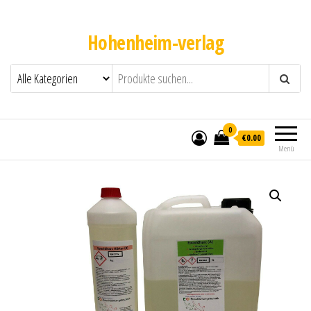
Hohenheim-verlag
0
€0.00
Menü