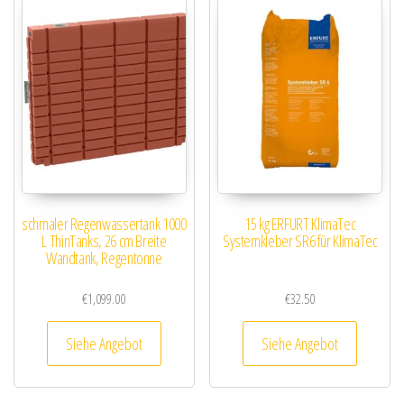
schmaler Regenwassertank 1000
15 kg ERFURT KlimaTec
L ThinTanks, 26 cm Breite
Systemkleber SR6 für KlimaTec
Wandtank, Regentonne
€
1,099.00
€
32.50
Siehe Angebot
Siehe Angebot