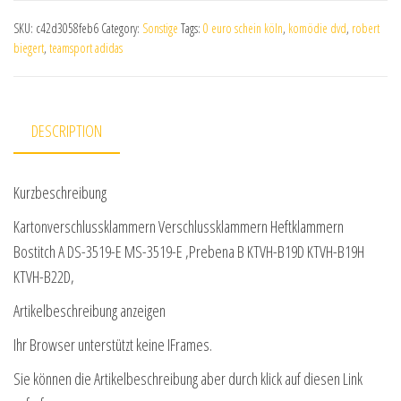
SKU:
c42d3058feb6
Category:
Sonstige
Tags:
0 euro schein köln
,
komödie dvd
,
robert
biegert
,
teamsport adidas
DESCRIPTION
Kurzbeschreibung
Kartonverschlussklammern Verschlussklammern Heftklammern
Bostitch A DS-3519-E MS-3519-E ,Prebena B KTVH-B19D KTVH-B19H
KTVH-B22D,
Artikelbeschreibung anzeigen
Ihr Browser unterstützt keine IFrames.
Sie können die Artikelbeschreibung aber durch klick auf diesen Link