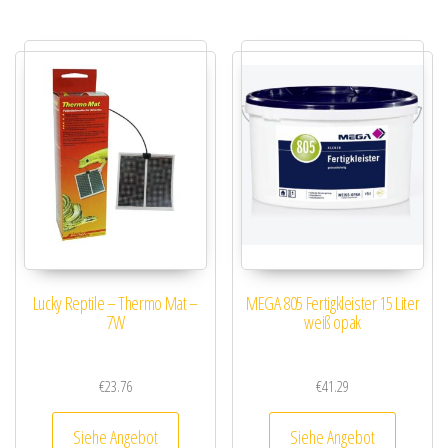
Lucky Reptile – Thermo Mat –
MEGA 805 Fertigkleister 15 Liter
7W
weiß opak
€
23.76
€
41.29
Siehe Angebot
Siehe Angebot