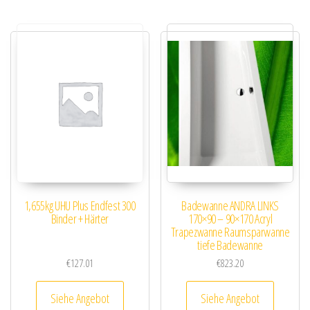
1,655kg UHU Plus Endfest 300
Badewanne ANDRA LINKS
Binder + Härter
170×90 – 90×170 Acryl
Trapezwanne Raumsparwanne
tiefe Badewanne
€
127.01
€
823.20
Siehe Angebot
Siehe Angebot