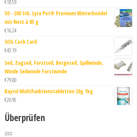
€
18.59
50 - 200 Stk. Lyra Pet® Premium Winterknödel
mit Netz à 85 g
€
16.24
SOG Cash Card
€
43.19
Seil, Zugseil, Forstseil, Bergeseil, Spillwinde,
Winde Seilwinde Forstwinde
€
79.00
Bayrol Multifunktionstabletten 20g 1kg
€
20.95
Überprüfen
zzzzz