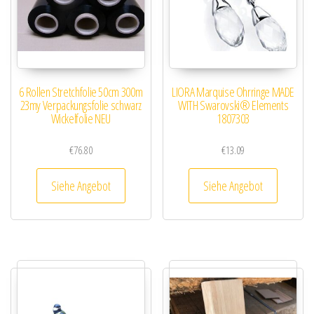
6 Rollen Stretchfolie 50cm 300m
LIORA Marquise Ohrringe MADE
23my Verpackungsfolie schwarz
WITH Swarovski® Elements
Wickelfolie NEU
1807303
€
76.80
€
13.09
Siehe Angebot
Siehe Angebot