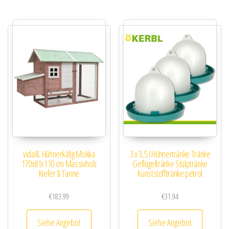
vidaXL Hühnerkäfig Mokka
3 x 3,5 l Hühnertränke Tränke
170x81x110 cm Massivholz
Geflügeltränke Stülptränke
Kiefer & Tanne
Kunststofftränke petrol
€
183.99
€
31.94
Siehe Angebot
Siehe Angebot