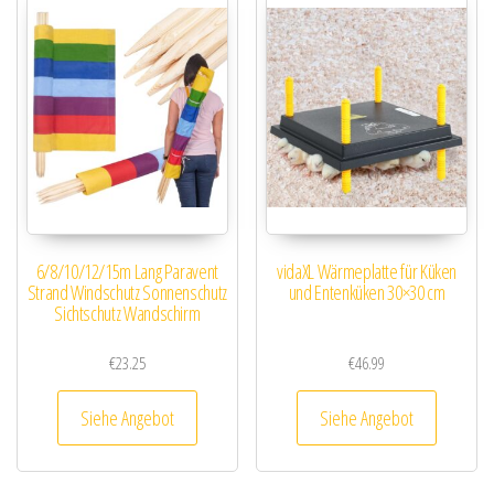
6/8/10/12/15m Lang Paravent
vidaXL Wärmeplatte für Küken
Strand Windschutz Sonnenschutz
und Entenküken 30×30 cm
Sichtschutz Wandschirm
€
23.25
€
46.99
Siehe Angebot
Siehe Angebot