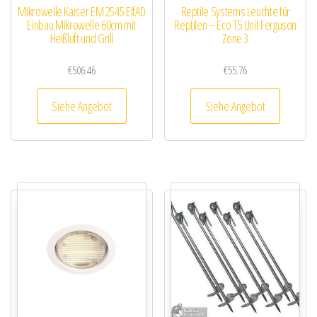
Mikrowelle Kaiser EM 2545 ElfAD
Reptile Systems Leuchte für
Einbau Mikrowelle 60cm mit
Reptilen – Eco T5 Unit Ferguson
Heißluft und Grill
Zone 3
€
506.46
€
55.76
Siehe Angebot
Siehe Angebot