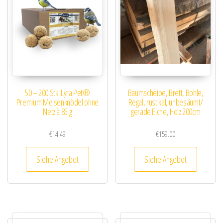
50 – 200 Stk. Lyra Pet®
Baumscheibe, Brett, Bohle,
Premium Meisenknödel ohne
Regal, rustikal, unbesäumt/
Netz à 85 g
gerade Eiche, Holz 200cm
€
14.49
€
159.00
Siehe Angebot
Siehe Angebot