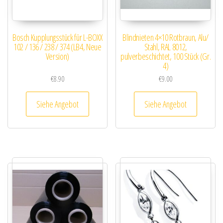
Bosch Kupplungsstück für L-BOXX
Blindnieten 4×10 Rotbraun, Alu/
102 / 136 / 238 / 374 (LB4, Neue
Stahl, RAL 8012,
Version)
pulverbeschichtet, 100 Stück (Gr.
4)
€
8.90
€
9.00
Siehe Angebot
Siehe Angebot