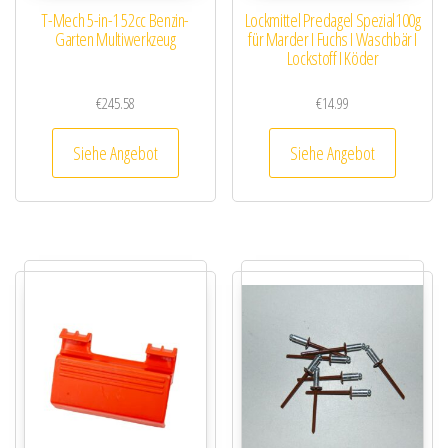
T-Mech 5-in-1 52cc Benzin-
Lockmittel Predagel Spezial100g
Garten Multiwerkzeug
für Marder I Fuchs I Waschbär I
Lockstoff I Köder
€
245.58
€
14.99
Siehe Angebot
Siehe Angebot