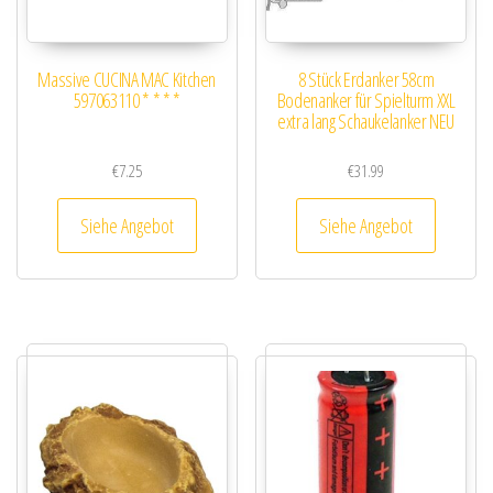
Massive CUCINA MAC Kitchen
8 Stück Erdanker 58cm
597063110 * * * *
Bodenanker für Spielturm XXL
extra lang Schaukelanker NEU
€
7.25
€
31.99
Siehe Angebot
Siehe Angebot