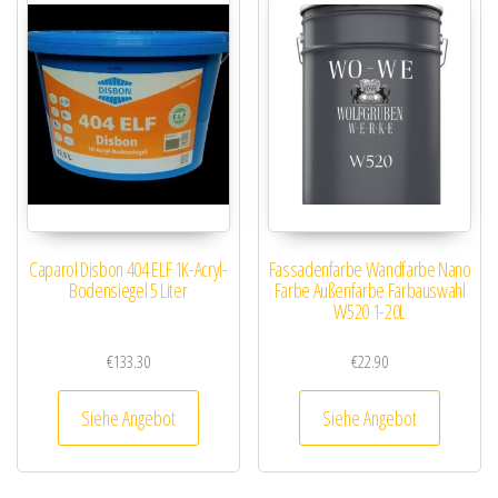
Caparol Disbon 404 ELF 1K-Acryl-
Fassadenfarbe Wandfarbe Nano
Bodensiegel 5 Liter
Farbe Außenfarbe Farbauswahl
W520 1-20L
€
133.30
€
22.90
Siehe Angebot
Siehe Angebot