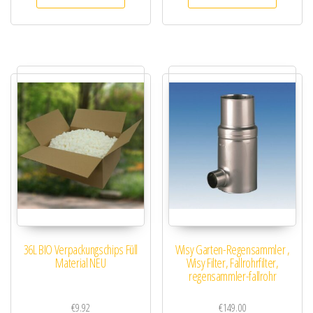
36L BIO Verpackungschips Füll
Wisy Garten-Regensammler ,
Material NEU
Wisy Filter, Fallrohrfilter,
regensammler-fallrohr
€
9.92
€
149.00