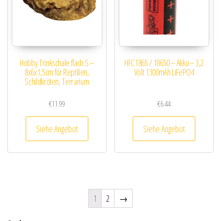
Hobby Trinkschale flach S –
HFC1865 / 18650 – Akku – 3,2
8x6x1,5cm für Reptilien,
Volt 1300mAh LiFePO4
Schildkröten, Terrarium
€
11.99
€
6.44
Siehe Angebot
Siehe Angebot
1
2
→