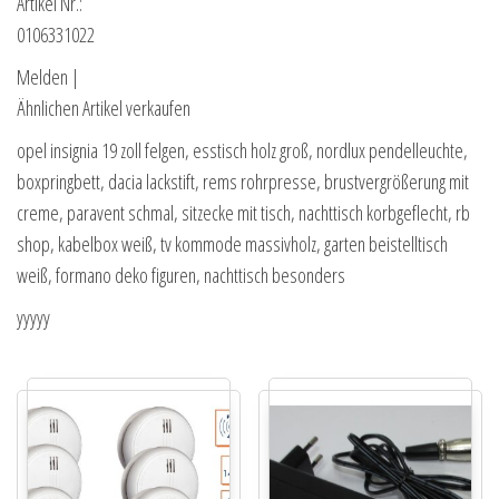
Artikel Nr.:
0106331022
Melden |
Ähnlichen Artikel verkaufen
opel insignia 19 zoll felgen, esstisch holz groß, nordlux pendelleuchte,
boxpringbett, dacia lackstift, rems rohrpresse, brustvergrößerung mit
creme, paravent schmal, sitzecke mit tisch, nachttisch korbgeflecht, rb
shop, kabelbox weiß, tv kommode massivholz, garten beistelltisch
weiß, formano deko figuren, nachttisch besonders
yyyyy