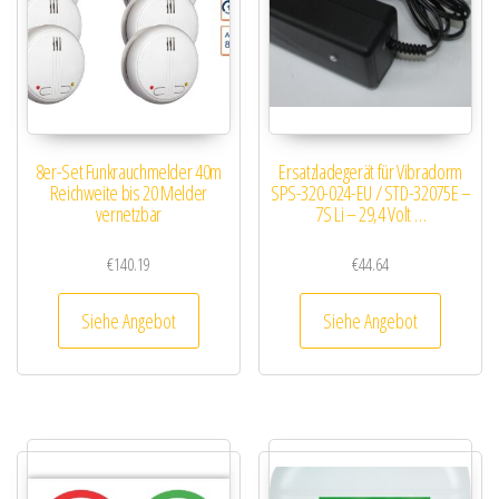
8er-Set Funkrauchmelder 40m
Ersatzladegerät für Vibradorm
Reichweite bis 20 Melder
SPS-320-024-EU / STD-32075E –
vernetzbar
7S Li – 29,4 Volt …
€
140.19
€
44.64
Siehe Angebot
Siehe Angebot