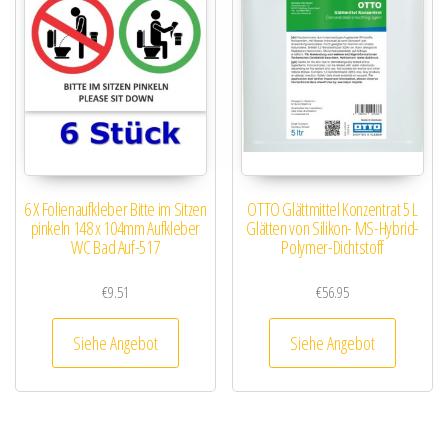
6 X Folienaufkleber Bitte im Sitzen
OTTO Glättmittel Konzentrat 5 L
pinkeln 148 x 104mm Aufkleber
Glätten von Silikon- MS-Hybrid-
WC Bad Auf-517
Polymer-Dichtstoff
€
9.51
€
56.95
Siehe Angebot
Siehe Angebot