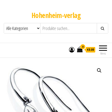
Hohenheim-verlag
0
€0.00
Menü