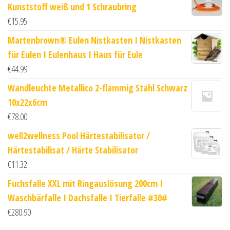
Kunststoff weiß und 1 Schraubring
€
15.95
Martenbrown® Eulen Nistkasten I Nistkasten
für Eulen I Eulenhaus I Haus für Eule
€
44.99
Wandleuchte Metallico 2-flammig Stahl Schwarz
10x22x6cm
€
78.00
well2wellness Pool Härtestabilisator /
Härtestabilisat / Härte Stabilisator
€
11.32
Fuchsfalle XXL mit Ringauslösung 200cm I
Waschbärfalle I Dachsfalle I Tierfalle #30#
€
280.90