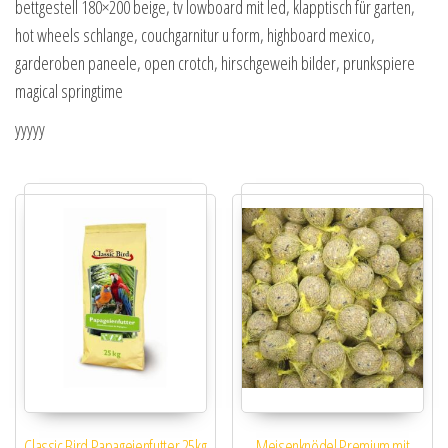
bettgestell 180×200 beige, tv lowboard mit led, klapptisch für garten,
hot wheels schlange, couchgarnitur u form, highboard mexico,
garderoben paneele, open crotch, hirschgeweih bilder, prunkspiere
magical springtime
yyyyy
Classic Bird Papageienfutter 25kg
Meisenknödel Premium mit