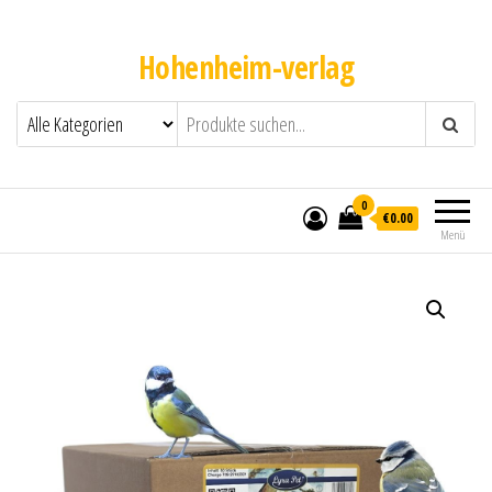
Hohenheim-verlag
0
€0.00
Menü