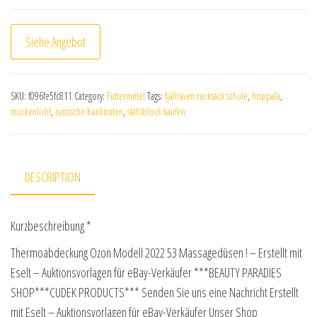
Siehe Angebot
SKU:
f096fe5fc811
Category:
Futtermittel
Tags:
fjällräven rucksack schule
,
hoppala
,
mückenlicht
,
russische banknoten
,
stahlblock kaufen
DESCRIPTION
Kurzbeschreibung *
Thermoabdeckung Ozon Modell 2022 53 Massagedüsen ! – Erstellt mit
Eselt – Auktionsvorlagen für eBay-Verkäufer ***BEAUTY PARADIES
SHOP***CUDEK PRODUCTS*** Senden Sie uns eine Nachricht Erstellt
mit Eselt – Auktionsvorlagen für eBay-Verkäufer Unser Shop