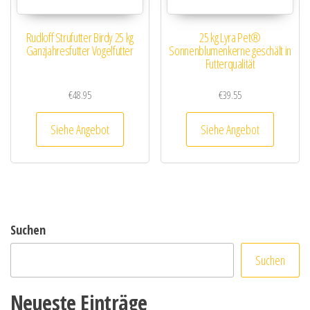
Rudloff Strufutter Birdy 25 kg
25 kg Lyra Pet®
Ganzjahresfutter Vogelfutter
Sonnenblumenkerne geschält in
Futterqualität
€
48.95
€
39.55
Siehe Angebot
Siehe Angebot
Suchen
Suchen
Neueste Einträge