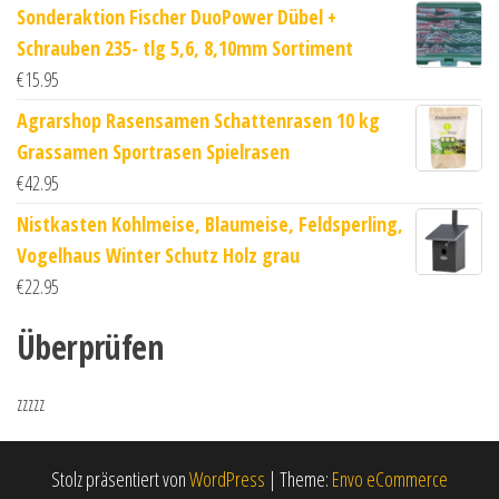
Sonderaktion Fischer DuoPower Dübel +
Schrauben 235- tlg 5,6, 8,10mm Sortiment
€
15.95
Agrarshop Rasensamen Schattenrasen 10 kg
Grassamen Sportrasen Spielrasen
€
42.95
Nistkasten Kohlmeise, Blaumeise, Feldsperling,
Vogelhaus Winter Schutz Holz grau
€
22.95
Überprüfen
zzzzz
Stolz präsentiert von
WordPress
|
Theme:
Envo eCommerce