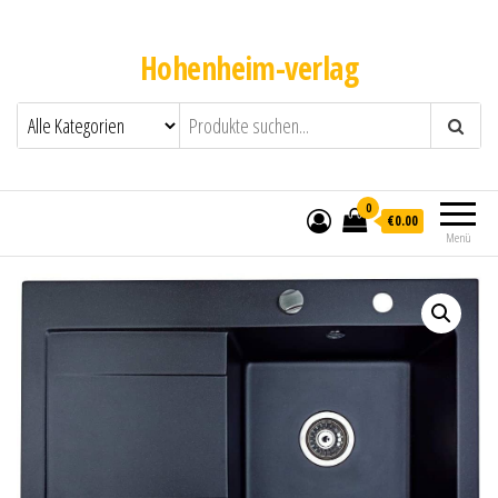
Hohenheim-verlag
0
€0.00
Menü