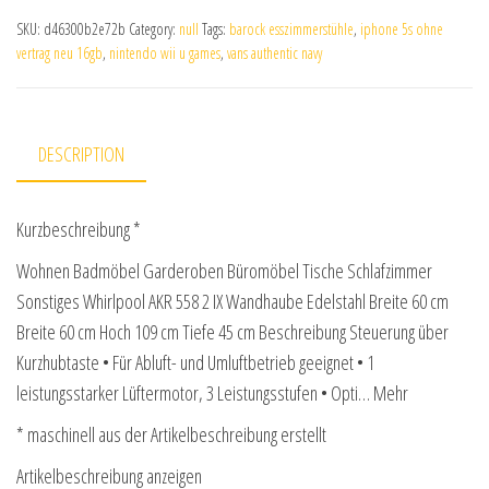
SKU:
d46300b2e72b
Category:
null
Tags:
barock esszimmerstühle
,
iphone 5s ohne
vertrag neu 16gb
,
nintendo wii u games
,
vans authentic navy
DESCRIPTION
Kurzbeschreibung *
Wohnen Badmöbel Garderoben Büromöbel Tische Schlafzimmer
Sonstiges Whirlpool AKR 558 2 IX Wandhaube Edelstahl Breite 60 cm
Breite 60 cm Hoch 109 cm Tiefe 45 cm Beschreibung Steuerung über
Kurzhubtaste • Für Abluft- und Umluftbetrieb geeignet • 1
leistungsstarker Lüftermotor, 3 Leistungsstufen • Opti… Mehr
* maschinell aus der Artikelbeschreibung erstellt
Artikelbeschreibung anzeigen