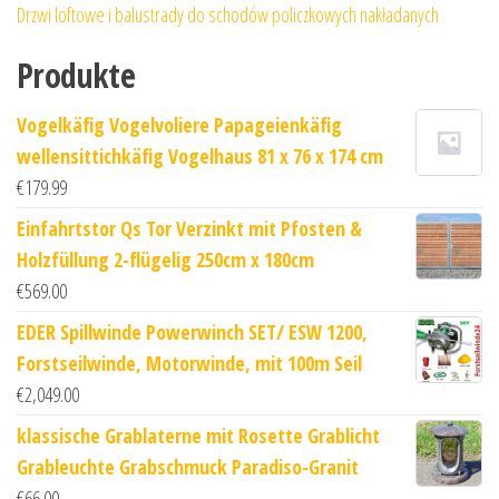
Drzwi loftowe i balustrady do schodów policzkowych nakładanych
Produkte
Vogelkäfig Vogelvoliere Papageienkäfig
wellensittichkäfig Vogelhaus 81 x 76 x 174 cm
€
179.99
Einfahrtstor Qs Tor Verzinkt mit Pfosten &
Holzfüllung 2-flügelig 250cm x 180cm
€
569.00
EDER Spillwinde Powerwinch SET/ ESW 1200,
Forstseilwinde, Motorwinde, mit 100m Seil
€
2,049.00
klassische Grablaterne mit Rosette Grablicht
Grableuchte Grabschmuck Paradiso-Granit
€
66.00