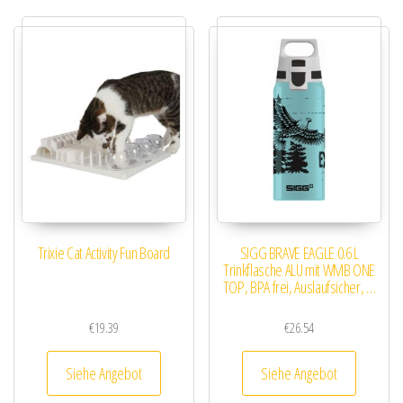
Trixie Cat Activity Fun Board
SIGG BRAVE EAGLE 0.6 L
Trinkflasche ALU mit WMB ONE
TOP, BPA frei, Auslaufsicher, …
€
19.39
€
26.54
Siehe Angebot
Siehe Angebot