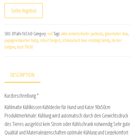
Siehe Angebot
SKU:
0f1a8e1b53c0
Category:
null
Tags:
akku winkelschleifer parkside
,
gläserhalter ikea
,
papageientaucher baby
,
robert biegert
,
schmusetuch hase ernstings family
,
stecker
belgien
,
tisch 70x50
DESCRIPTION
Kurzbeschreibung *
Kühlmatte Kühlkissen Kühldecke für Hund und Katze 90x50cm
Produktmerkmale: Kühlung wird automatisch durch den Gewichtsdruck
des Tieres ausgelöst kein Strom oder Kühlschrank notwendig Sehr gute
Qualität und Materialeigenschaften optimale Kühlung und Liegekomfort