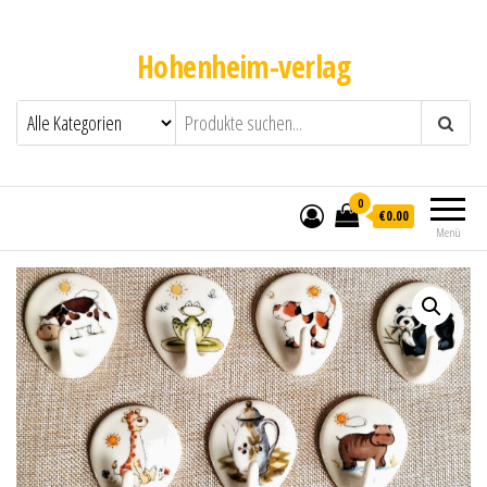
Hohenheim-verlag
0
€0.00
Menü