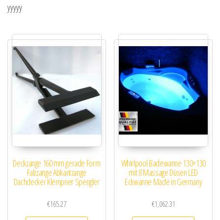
yyyyy
Deckzange 160 mm gerade Form
Whirlpool Badewanne 130×130
Falzzange Abkantzange
mit 8 Massage Düsen LED
Dachdecker Klempner Spengler
Eckwanne Made in Germany
€
165.27
€
1,062.31