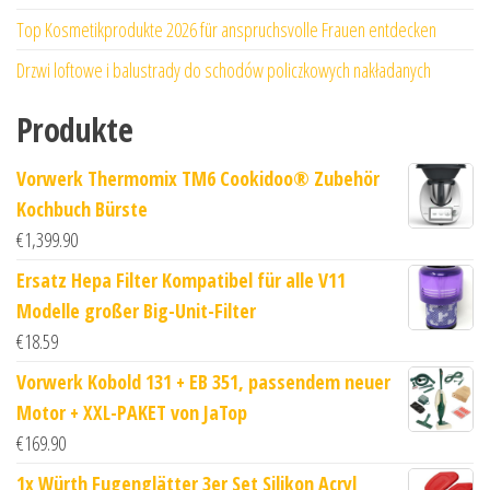
Top Kosmetikprodukte 2026 für anspruchsvolle Frauen entdecken
Drzwi loftowe i balustrady do schodów policzkowych nakładanych
Produkte
Vorwerk Thermomix TM6 Cookidoo® Zubehör
Kochbuch Bürste
€
1,399.90
Ersatz Hepa Filter Kompatibel für alle V11
Modelle großer Big-Unit-Filter
€
18.59
Vorwerk Kobold 131 + EB 351, passendem neuer
Motor + XXL-PAKET von JaTop
€
169.90
1x Würth Fugenglätter 3er Set Silikon Acryl