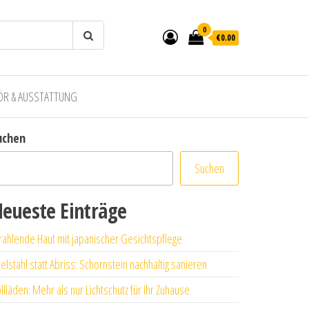
0
€0.00
ÖR & AUSSTATTUNG
uchen
Suchen
eueste Einträge
rahlende Haut mit japanischer Gesichtspflege
elstahl statt Abriss: Schornstein nachhaltig sanieren
llläden: Mehr als nur Lichtschutz für Ihr Zuhause