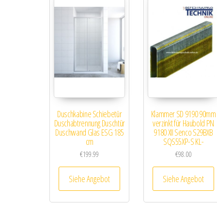
Duschkabine Schiebetür
Klammer SD 9190 90mm
Duschabtrennung Duschtür
verzinkt für Haubold PN
Duschwand Glas ESG 185
9180 XII Senco S29BXB
cm
SQS55XP-S KL-
€
199.99
€
98.00
Siehe Angebot
Siehe Angebot