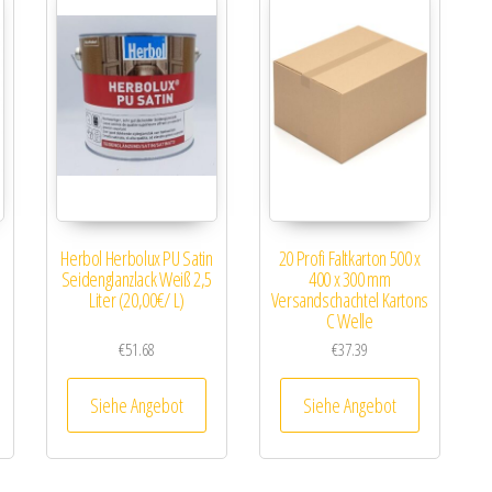
Herbol Herbolux PU Satin
20 Profi Faltkarton 500 x
Seidenglanzlack Weiß 2,5
400 x 300 mm
Liter (20,00€/ L)
Versandschachtel Kartons
C Welle
€
51.68
€
37.39
Siehe Angebot
Siehe Angebot