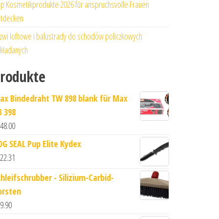
p Kosmetikprodukte 2026 für anspruchsvolle Frauen
tdecken
zwi loftowe i balustrady do schodów policzkowych
kładanych
rodukte
ax Bindedraht TW 898 blank für Max
B 398
48.00
OG SEAL Pup Elite Kydex
22.31
chleifschrubber - Silizium-Carbid-
orsten
9.90