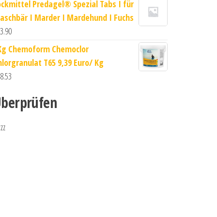
ockmittel Predagel® Spezial Tabs I für
aschbär I Marder I Mardehund I Fuchs
3.90
Kg Chemoform Chemoclor
hlorgranulat T65 9,39 Euro/ Kg
8.53
berprüfen
zzz