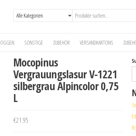
LOGGEN
SONSTIGE
ZUBEHÖR
VERSANDKARTONS
ZUBEH
Mocopinus
S
Vergrauungslasur V-1221
silbergrau Alpincolor 0,75
N
L
St
Ed
€
21.95
Ro