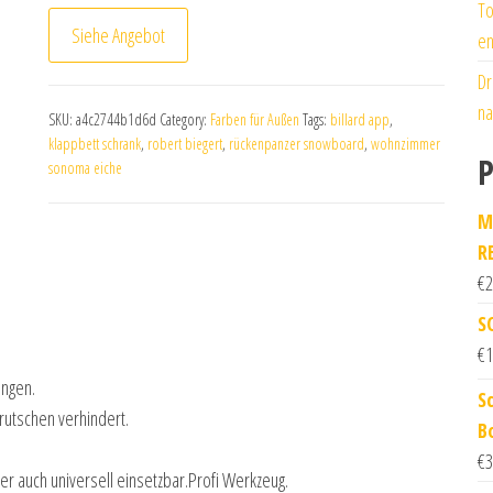
To
Siehe Angebot
en
Dr
na
SKU:
a4c2744b1d6d
Category:
Farben für Außen
Tags:
billard app
,
klappbett schrank
,
robert biegert
,
rückenpanzer snowboard
,
wohnzimmer
P
sonoma eiche
M
R
€
2
S
€
1
ungen.
S
brutschen verhindert.
B
€
3
ber auch universell einsetzbar.Profi Werkzeug.