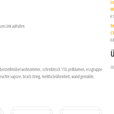
L
W
€
1
5
sen Link aufrufen.
C
€
4
Ü
zz
, beistellmöbel wohnzimmer, schreibtisch 110, prilblumen, essgruppe
chte vapore, bracli string, melitta brüheinheit, wand gemälde,