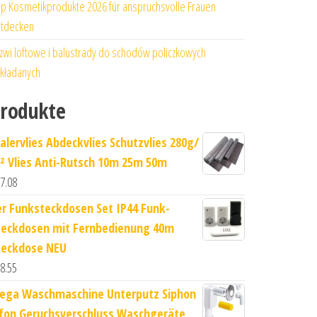
p Kosmetikprodukte 2026 für anspruchsvolle Frauen
tdecken
zwi loftowe i balustrady do schodów policzkowych
kładanych
rodukte
alervlies Abdeckvlies Schutzvlies 280g/
² Vlies Anti-Rutsch 10m 25m 50m
7.08
er Funksteckdosen Set IP44 Funk-
teckdosen mit Fernbedienung 40m
teckdose NEU
8.55
iega Waschmaschine Unterputz Siphon
ifon Geruchsverschluss Waschgeräte