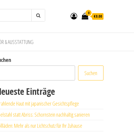
0
€0.00
ÖR & AUSSTATTUNG
uchen
Suchen
eueste Einträge
rahlende Haut mit japanischer Gesichtspflege
elstahl statt Abriss: Schornstein nachhaltig sanieren
llläden: Mehr als nur Lichtschutz für Ihr Zuhause