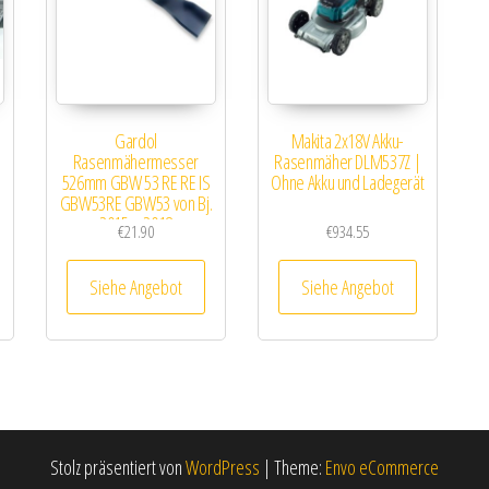
Gardol
Makita 2x18V Akku-
Rasenmähermesser
Rasenmäher DLM537Z |
526mm GBW 53 RE RE IS
Ohne Akku und Ladegerät
GBW53RE GBW53 von Bj.
2015 – 2018
€
21.90
€
934.55
Siehe Angebot
Siehe Angebot
Stolz präsentiert von
WordPress
|
Theme:
Envo eCommerce