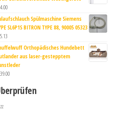
4.00
ulaufschlauch Spülmaschine Siemens
YPE SL6P1S BITRON TYPE 88, 90005 05323
5.13
nuffelwuff Orthopädisches Hundebett
utlander aus laser-gestepptem
unstleder
39.00
berprüfen
zzz