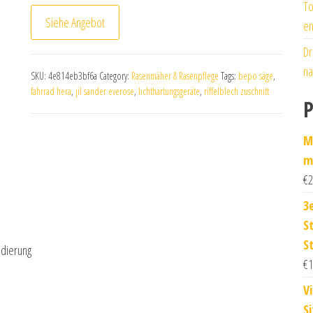
To
Siehe Angebot
en
Dr
na
SKU:
4e814eb3bf6a
Category:
Rasenmäher & Rasenpflege
Tags:
bepo säge
,
fahrrad hera
,
jil sander everose
,
lichthärtungsgeräte
,
riffelblech zuschnitt
P
M
m
€
2
3
S
S
ndierung
€
1
V
S