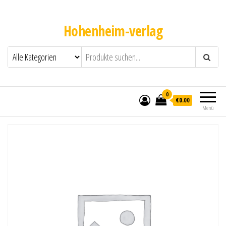
Hohenheim-verlag
0
€0.00
Menü