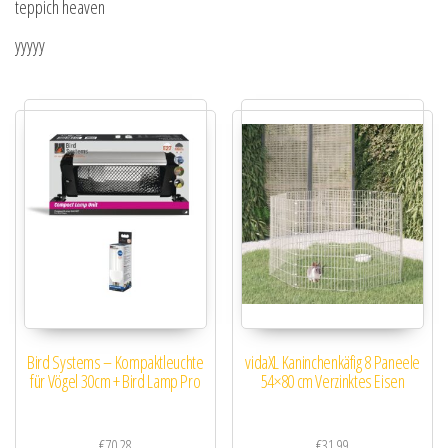
teppich heaven
yyyyy
Bird Systems – Kompaktleuchte
vidaXL Kaninchenkäfig 8 Paneele
für Vögel 30cm + Bird Lamp Pro
54×80 cm Verzinktes Eisen
€
70.28
€
31.99