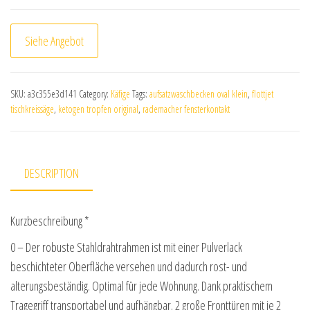
Siehe Angebot
SKU:
a3c355e3d141
Category:
Käfige
Tags:
aufsatzwaschbecken oval klein
,
flottjet
tischkreissäge
,
ketogen tropfen original
,
rademacher fensterkontakt
DESCRIPTION
Kurzbeschreibung *
0 – Der robuste Stahldrahtrahmen ist mit einer Pulverlack
beschichteter Oberfläche versehen und dadurch rost- und
alterungsbeständig. Optimal für jede Wohnung. Dank praktischem
Tragegriff transportabel und aufhängbar. 2 große Fronttüren mit je 2