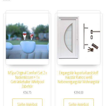
MSpa Original Comfort Set 2 x
Eingangstür kuporta Kunststoff
Nackenkissen + 1 x
Haustür Ramos weiß
Getränkehalter Whirlpool
Nebeneingangstür Wohnungstür
Zubehör
€
56.75
€
394.00
Siehe Angebot
Siehe Angebot