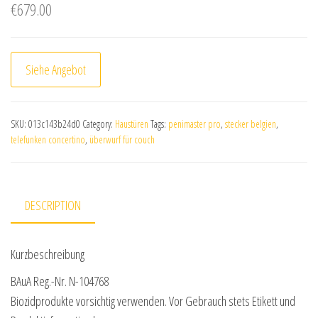
€
679.00
Siehe Angebot
SKU:
013c143b24d0
Category:
Haustüren
Tags:
penimaster pro
,
stecker belgien
,
telefunken concertino
,
überwurf für couch
DESCRIPTION
Kurzbeschreibung
BAuA Reg.-Nr. N-104768
Biozidprodukte vorsichtig verwenden. Vor Gebrauch stets Etikett und