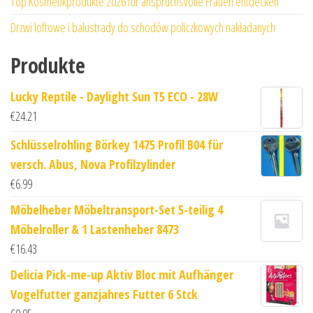
Top Kosmetikprodukte 2026 für anspruchsvolle Frauen entdecken
Drzwi loftowe i balustrady do schodów policzkowych nakładanych
Produkte
Lucky Reptile - Daylight Sun T5 ECO - 28W
€
24.21
Schlüsselrohling Börkey 1475 Profil B04 für
versch. Abus, Nova Profilzylinder
€
6.99
Möbelheber Möbeltransport-Set 5-teilig 4
Möbelroller & 1 Lastenheber 8473
€
16.43
Delicia Pick-me-up Aktiv Bloc mit Aufhänger
Vogelfutter ganzjahres Futter 6 Stck