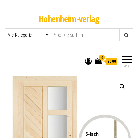
Hohenheim-verlag
0
€0.00
Menü