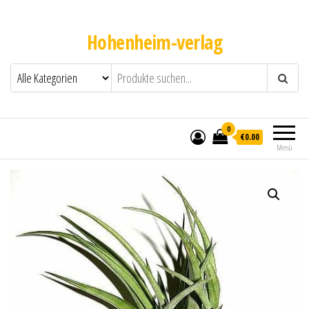
Hohenheim-verlag
0
€0.00
Menü