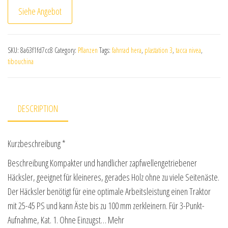
Siehe Angebot
SKU:
8a63f1fd7cc8
Category:
Pflanzen
Tags:
fahrrad hera
,
plastation 3
,
tacca nivea
,
tibouchina
DESCRIPTION
Kurzbeschreibung *
Beschreibung Kompakter und handlicher zapfwellengetriebener
Häcksler, geeignet für kleineres, gerades Holz ohne zu viele Seitenäste.
Der Häcksler benötigt für eine optimale Arbeitsleistung einen Traktor
mit 25-45 PS und kann Äste bis zu 100 mm zerkleinern. Für 3-Punkt-
Aufnahme, Kat. 1. Ohne Einzugst… Mehr