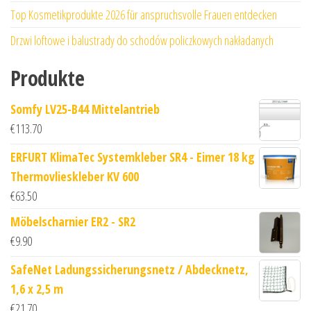
Top Kosmetikprodukte 2026 für anspruchsvolle Frauen entdecken
Drzwi loftowe i balustrady do schodów policzkowych nakładanych
Produkte
Somfy LV25-B44 Mittelantrieb
€
113.70
ERFURT KlimaTec Systemkleber SR4 - Eimer 18 kg
Thermovlieskleber KV 600
€
63.50
Möbelscharnier ER2 - SR2
€
9.90
SafeNet Ladungssicherungsnetz / Abdecknetz,
1,6 x 2,5 m
€
21.70