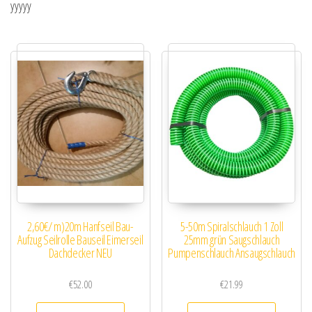
yyyyy
2,60€/ m)20m Hanfseil Bau-
5-50m Spiralschlauch 1 Zoll
Aufzug Seilrolle Bauseil Eimerseil
25mm grün Saugschlauch
Dachdecker NEU
Pumpenschlauch Ansaugschlauch
€
52.00
€
21.99