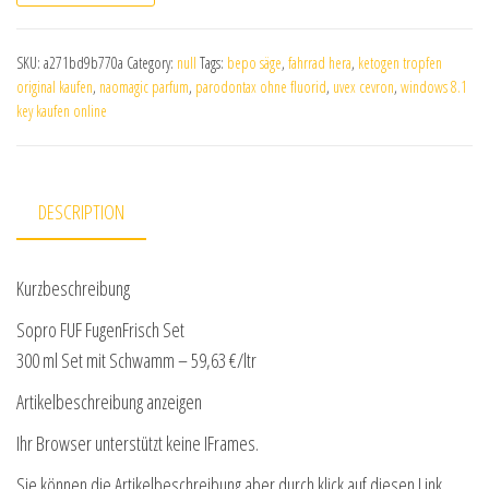
SKU:
a271bd9b770a
Category:
null
Tags:
bepo säge
,
fahrrad hera
,
ketogen tropfen
original kaufen
,
naomagic parfum
,
parodontax ohne fluorid
,
uvex cevron
,
windows 8.1
key kaufen online
DESCRIPTION
Kurzbeschreibung
Sopro FUF FugenFrisch Set
300 ml Set mit Schwamm – 59,63 €/ltr
Artikelbeschreibung anzeigen
Ihr Browser unterstützt keine IFrames.
Sie können die Artikelbeschreibung aber durch klick auf diesen Link