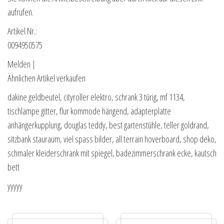
aufrufen.
Artikel Nr.:
0094950575
Melden |
Ähnlichen Artikel verkaufen
dakine geldbeutel, cityroller elektro, schrank 3 türig, mf 1134,
tischlampe gitter, flur kommode hängend, adapterplatte
anhängerkupplung, douglas teddy, best gartenstühle, teller goldrand,
sitzbank stauraum, viel spass bilder, all terrain hoverboard, shop deko,
schmaler kleiderschrank mit spiegel, badezimmerschrank ecke, kautsch
bett
yyyyy