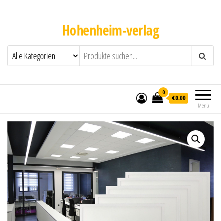
Hohenheim-verlag
0
€0.00
Menü