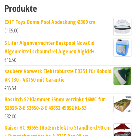
Produkte
EXIT Toys Dome Pool Abdeckung Ø300 cm
€
189.00
5 Liter Algenvernichter Bestpool NovaCid
Algenmittel schaumfrei Algenex Algicid+
€
16.50
saubere Vorwerk Elektrobürste EB351 für Kobold
VK 130 - VK150 mit Garantie
€
35.54
Bostitch S2 Klammer 35mm verzinkt 16WC für
S2638-2-E S2650-2-E 438S2 450S2 KL-53
€
82.00
Kaiser HC 93655 IRotEm Elektro Standherd 90 cm
+ Dunstabzugshaube A 9315 Rot 90 cm