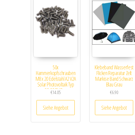
50x
Klebeband Wasserfest
Hammerkopfschrauben
Flicken Reparatur Zelt
M8 x 20 Edelstahl A2 V2A
Markise Band Schwarz
Solar Photovoltaik Typ
Blau Grau
20/12 PV Bau
€
14.05
€
6.90
Siehe Angebot
Siehe Angebot