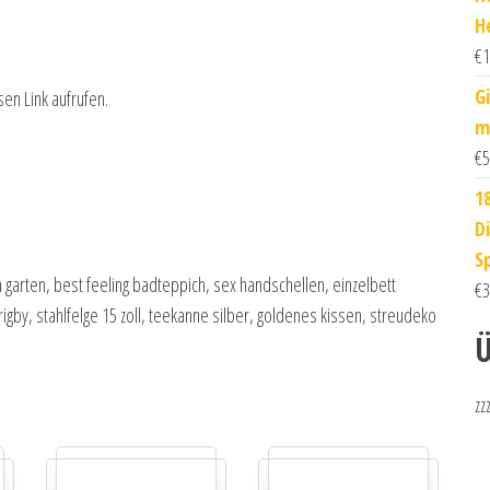
H
€
1
G
sen Link aufrufen.
m
€
5
1
D
S
arten, best feeling badteppich, sex handschellen, einzelbett
€
3
by, stahlfelge 15 zoll, teekanne silber, goldenes kissen, streudeko
Ü
zz