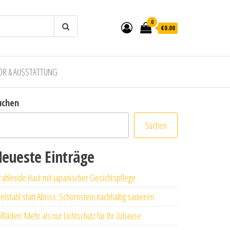
0
€0.00
ÖR & AUSSTATTUNG
uchen
Suchen
eueste Einträge
rahlende Haut mit japanischer Gesichtspflege
elstahl statt Abriss: Schornstein nachhaltig sanieren
llläden: Mehr als nur Lichtschutz für Ihr Zuhause