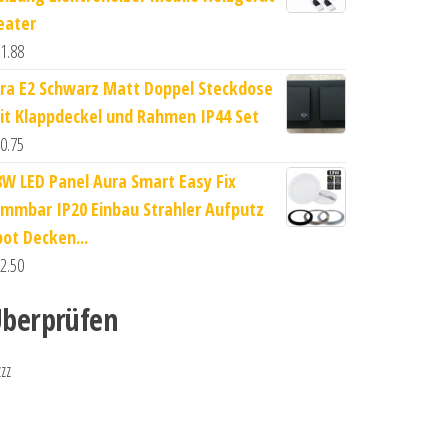
eater
1.88
ira E2 Schwarz Matt Doppel Steckdose
it Klappdeckel und Rahmen IP44 Set
0.75
8W LED Panel Aura Smart Easy Fix
immbar IP20 Einbau Strahler Aufputz
pot Decken...
2.50
berprüfen
zzz