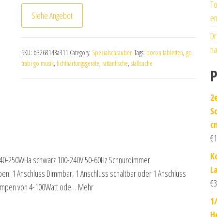
To
Siehe Angebot
en
Dr
na
SKU:
b3268143a311
Category:
Spezialschrauben
Tags:
boron tabletten
,
go
trabi go musik
,
lichthärtungsgeräte
,
rattantische
,
stallsuche
P
2
S
c
€
1
K
 40-250WHa schwarz 100-240V 50-60Hz Schnurdimmer
La
en. 1 Anschluss Dimmbar, 1 Anschluss schaltbar oder 1 Anschluss
€
3
tlampen von 4-100Watt ode… Mehr
1
H