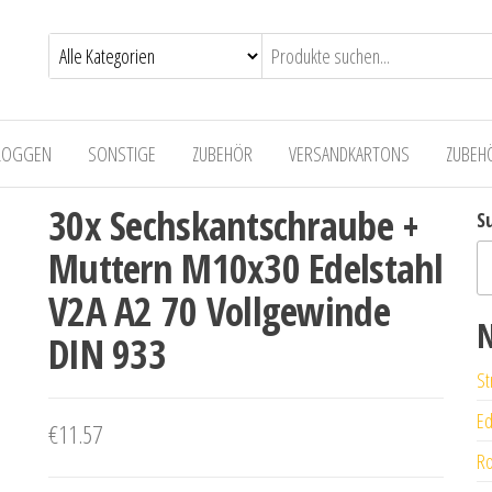
LOGGEN
SONSTIGE
ZUBEHÖR
VERSANDKARTONS
ZUBEH
30x Sechskantschraube +
S
Muttern M10x30 Edelstahl
V2A A2 70 Vollgewinde
N
DIN 933
St
Ed
€
11.57
Ro