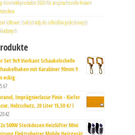
p Kosmetikprodukte 2026 für anspruchsvolle Frauen
tdecken
zwi loftowe i balustrady do schodów policzkowych
kładanych
rodukte
er Set 9x9 Vierkant Schaukelschelle
chaukelhaken mit Karabiner 90mm 9
m eckig
5.67
oranol, Imprägnierlasur Pinie - Kiefer
sur, Holzschutz, 20 Liter 15,50 €/ l
20.42
/2x 500W Steckdosen Heizlüfter Mini
eizung Elektroheizer Mobile Heizgerät