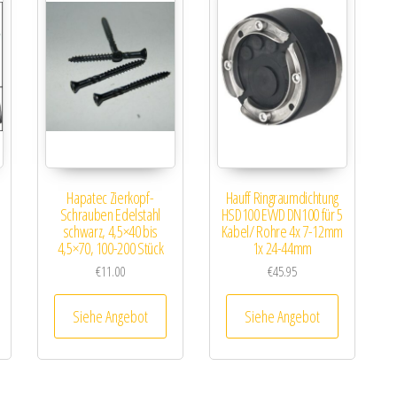
Hapatec Zierkopf-
Hauff Ringraumdichtung
Schrauben Edelstahl
HSD100 EWD DN100 für 5
schwarz, 4,5×40 bis
Kabel/ Rohre 4x 7-12mm
4,5×70, 100-200 Stück
1x 24-44mm
€
11.00
€
45.95
Siehe Angebot
Siehe Angebot