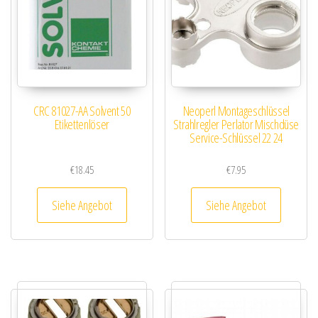
CRC 81027-AA Solvent 50
Neoperl Montageschlüssel
Etikettenlöser
Strahlregler Perlator Mischdüse
Service-Schlüssel 22 24
€
18.45
€
7.95
Siehe Angebot
Siehe Angebot