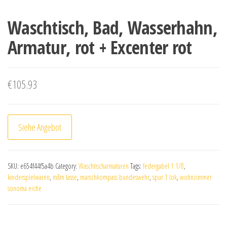
Waschtisch, Bad, Wasserhahn,
Armatur, rot + Excenter rot
€
105.93
Siehe Angebot
SKU:
e654f44f5a4b
Category:
Waschtischarmaturen
Tags:
federgabel 1 1/8
,
kinderspielwaren
,
m&m tasse
,
marschkompass bundeswehr
,
spur 1 lok
,
wohnzimmer
sonoma eiche