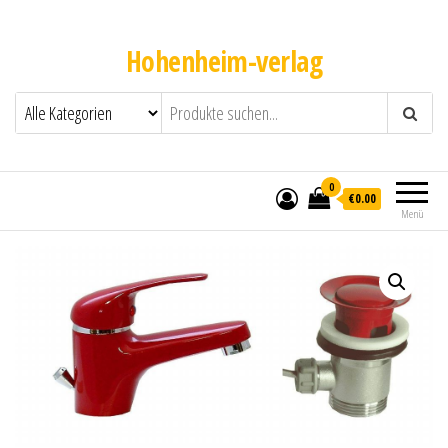
Hohenheim-verlag
0
€0.00
Menü