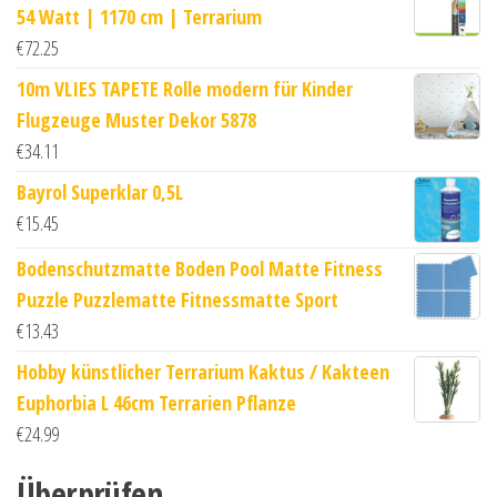
54 Watt | 1170 cm | Terrarium
€
72.25
10m VLIES TAPETE Rolle modern für Kinder
Flugzeuge Muster Dekor 5878
€
34.11
Bayrol Superklar 0,5L
€
15.45
Bodenschutzmatte Boden Pool Matte Fitness
Puzzle Puzzlematte Fitnessmatte Sport
€
13.43
Hobby künstlicher Terrarium Kaktus / Kakteen
Euphorbia L 46cm Terrarien Pflanze
€
24.99
Überprüfen