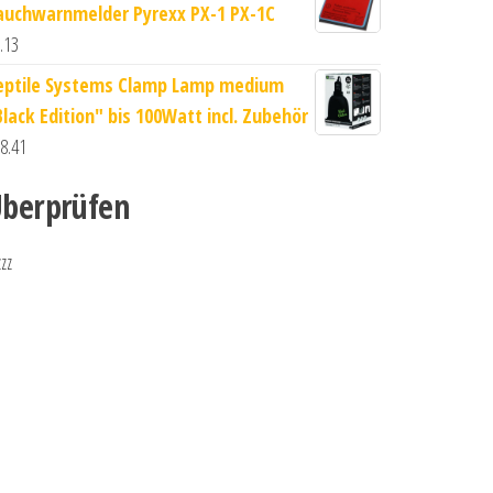
auchwarnmelder Pyrexx PX-1 PX-1C
.13
eptile Systems Clamp Lamp medium
Black Edition" bis 100Watt incl. Zubehör
8.41
berprüfen
zzz