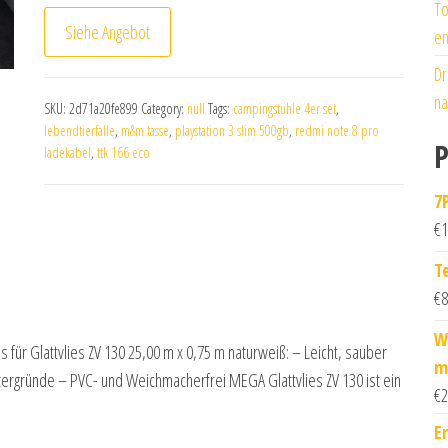
To
Siehe Angebot
en
Dr
na
SKU:
2d71a20fe899
Category:
null
Tags:
campingstühle 4er set
,
lebendtierfalle
,
m&m tasse
,
playstation 3 slim 500gb
,
redmi note 8 pro
P
ladekabel
,
ttk 166 eco
7
€
1
T
€
8
W
s für Glattvlies ZV 130 25,00 m x 0,75 m naturweiß: – Leicht, sauber
m
Untergründe – PVC- und Weichmacherfrei MEGA Glattvlies ZV 130 ist ein
€
2
E