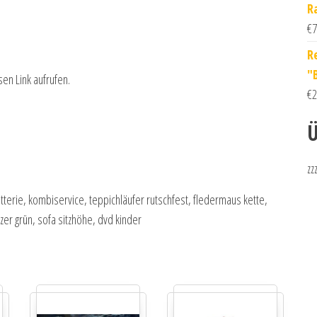
R
€
7
R
"
sen Link aufrufen.
€
2
Ü
zz
terie, kombiservice, teppichläufer rutschfest, fledermaus kette,
zer grün, sofa sitzhöhe, dvd kinder