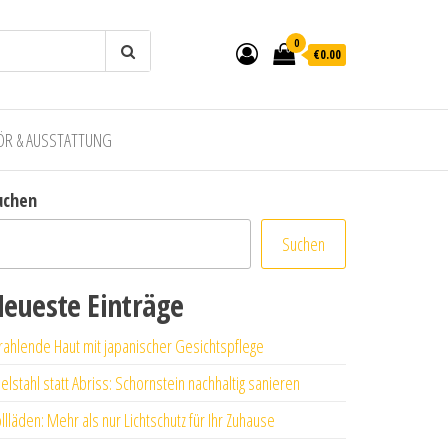
0
€0.00
ÖR & AUSSTATTUNG
uchen
Suchen
eueste Einträge
rahlende Haut mit japanischer Gesichtspflege
elstahl statt Abriss: Schornstein nachhaltig sanieren
llläden: Mehr als nur Lichtschutz für Ihr Zuhause