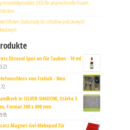
p Kosmetikprodukte 2026 für anspruchsvolle Frauen
tdecken
zwi loftowe i balustrady do schodów policzkowych
kładanych
rodukte
Pets Ektosol Spot on für Tauben - 10 ml
3.23
elefonschloss von Trelock - Neu
.72
andkork in SILVER-SHADOW, Stärke 3
m, Format 300 x 600 mm
9.95
rsatz Magnet-Gel-Klebepad für