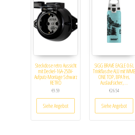
Steckdose retro Aussicht
SIGG BRAVE EAGLE 0.6 L
mit Deckel-16A-250V-
Trinkflasche ALU mit WM
Aufputz-Montage Schwarz
ONE TOP, BPA frei,
RETRO
Auslaufsicher, …
€
9.59
€
26.54
Siehe Angebot
Siehe Angebot