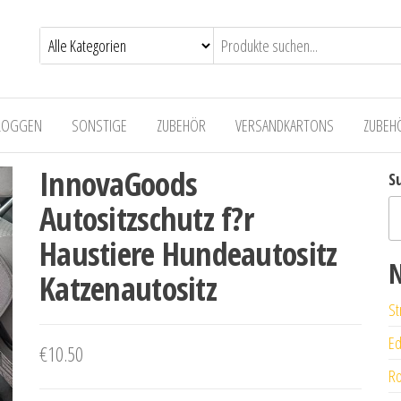
LOGGEN
SONSTIGE
ZUBEHÖR
VERSANDKARTONS
ZUBEH
InnovaGoods
S
Autositzschutz f?r
Haustiere Hundeautositz
N
Katzenautositz
St
Ed
€
10.50
Ro