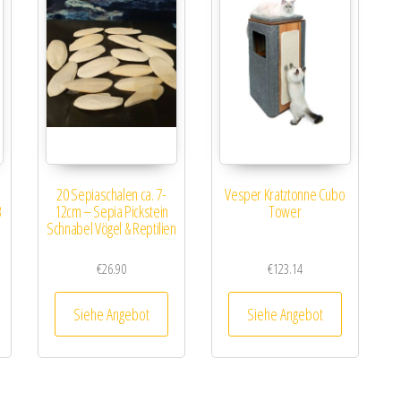
20 Sepiaschalen ca. 7-
Vesper Kratztonne Cubo
B
12cm – Sepia Pickstein
Tower
Schnabel Vögel & Reptilien
€
26.90
€
123.14
Siehe Angebot
Siehe Angebot