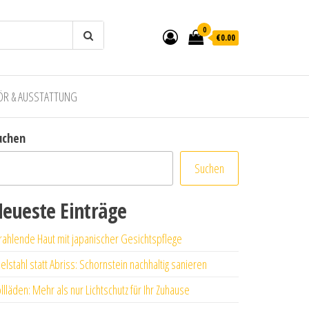
0
€0.00
ÖR & AUSSTATTUNG
uchen
Suchen
eueste Einträge
rahlende Haut mit japanischer Gesichtspflege
elstahl statt Abriss: Schornstein nachhaltig sanieren
llläden: Mehr als nur Lichtschutz für Ihr Zuhause