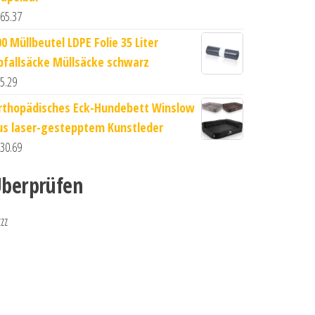
65.37
00 Müllbeutel LDPE Folie 35 Liter
bfallsäcke Müllsäcke schwarz
5.29
rthopädisches Eck-Hundebett Winslow
us laser-gestepptem Kunstleder
30.69
berprüfen
zzz