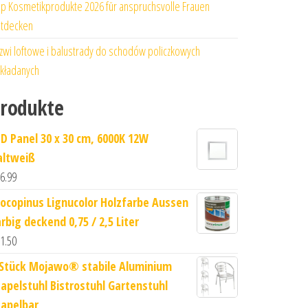
p Kosmetikprodukte 2026 für anspruchsvolle Frauen
tdecken
zwi loftowe i balustrady do schodów policzkowych
kładanych
rodukte
ED Panel 30 x 30 cm, 6000K 12W
altweiß
6.99
ocopinus Lignucolor Holzfarbe Aussen
rbig deckend 0,75 / 2,5 Liter
1.50
 Stück Mojawo® stabile Aluminium
tapelstuhl Bistrostuhl Gartenstuhl
tapelbar