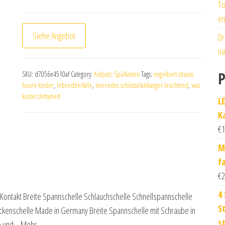
To
en
Siehe Angebot
Dr
na
P
SKU:
d7056e4510af
Category:
Aufputz-Spülkästen
Tags:
engelbert strauss
hosen kinder
,
lebendtierfalle
,
mercedes schlüsselanhänger leuchtend
,
was
kostet slimymed
L
K
€
1
M
fa
€
2
4
ontakt Breite Spannschelle Schlauchschelle Schnellspannschelle
S
ickenschelle Made in Germany Breite Spannschelle mit Schraube in
s
re und… Mehr