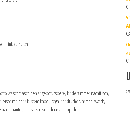
€
1
5
A
€
3
sen Link aufrufen.
O
a
€
1
Ü
zz
 otto waschmaschinen angebot, tspete, kinderzimmer nachttisch,
eiste mit sehr kurzem kabel, regal handtücher, armani watch,
 bademantel, matratzen set, dinarsu teppich