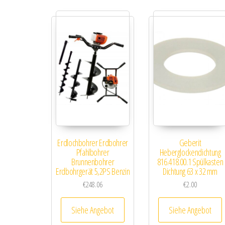
Erdlochbohrer Erdbohrer
Geberit
Pfahlbohrer
Heberglockendichtung
Brunnenbohrer
816.418.00.1 Spülkasten
Erdbohrgerät 5,2PS Benzin
Dichtung 63 x 32 mm
€
248.06
€
2.00
Siehe Angebot
Siehe Angebot