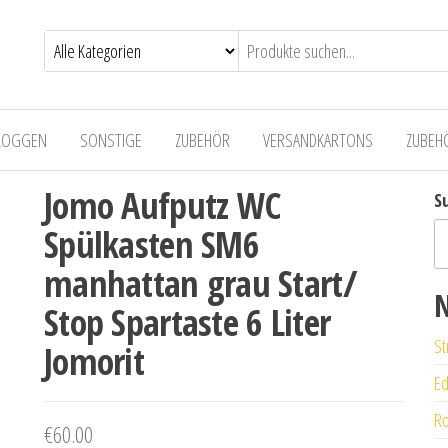
LOGGEN
SONSTIGE
ZUBEHÖR
VERSANDKARTONS
ZUBEH
Jomo Aufputz WC
S
Spülkasten SM6
manhattan grau Start/
N
Stop Spartaste 6 Liter
St
Jomorit
Ed
Ro
€
60.00