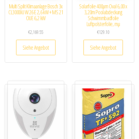
Multi Split Klimaanlage Bosch 3x
Solarfolie 400µm Oval 6,00 x
CL3000iU W 26 E 2,6 kW + MS 21
3,20m Poolabdeckung
OUE 6,2 kW
Schwimmbadfolie
Luftpolsterfolie, mµ
€
2,169.55
€
129.10
Siehe Angebot
Siehe Angebot