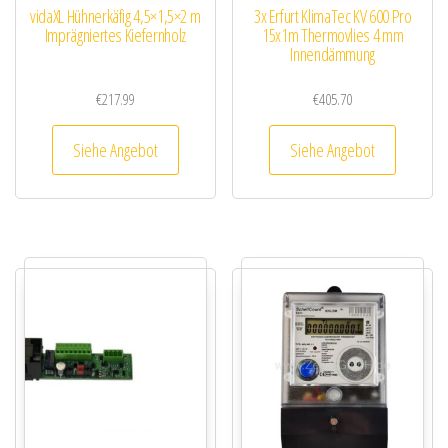
vidaXL Hühnerkäfig 4,5×1,5×2 m
3x Erfurt KlimaTec KV 600 Pro
Imprägniertes Kiefernholz
15x1m Thermovlies 4 mm
Innendämmung
€
217.99
€
405.70
Siehe Angebot
Siehe Angebot