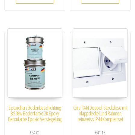
Epoxidharz Bodenbeschichtung
Gira TX44 Doppel-Steckdose mit
BS98w Bodenfarbe 2K Epoxy
Klappdeckel und Rahmen
Betonfarbe Epoxid Versiegelung
reinweiss IP44 Komplettset
€
34.01
€
41.15