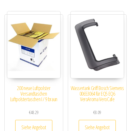
200 neue Luftpolster
Wassertank Griff Bosch Siemens
Versandtaschen
00653064 für EQ5 EQ6
Luftpolstertaschen I / 9 braun
VeroAroma VeroCafe
€
48.29
€
8.09
Siehe Angebot
Siehe Angebot