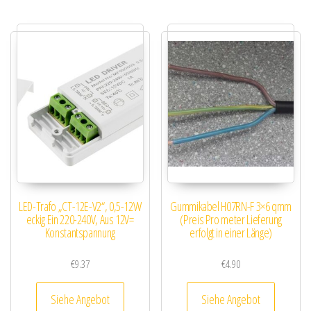
LED-Trafo „CT-12E-V2“, 0,5-12W
Gummikabel H07RN-F 3×6 qmm
eckig Ein 220-240V, Aus 12V=
(Preis Pro meter Lieferung
Konstantspannung
erfolgt in einer Länge)
€
9.37
€
4.90
Siehe Angebot
Siehe Angebot