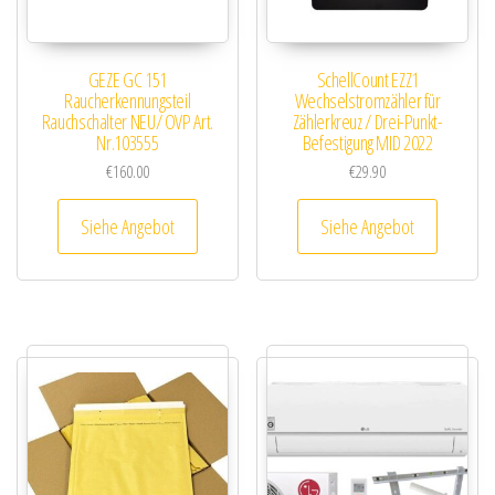
GEZE GC 151
SchellCount EZZ1
Raucherkennungsteil
Wechselstromzähler für
Rauchschalter NEU/ OVP Art.
Zählerkreuz / Drei-Punkt-
Nr.103555
Befestigung MID 2022
€
160.00
€
29.90
Siehe Angebot
Siehe Angebot