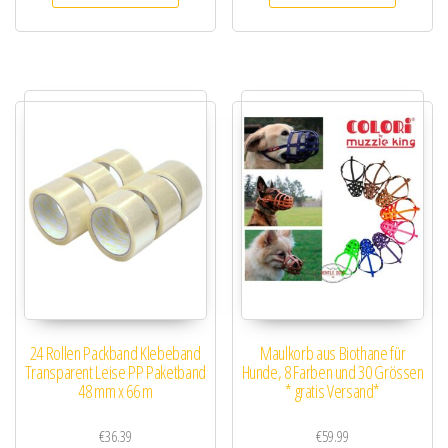
24 Rollen Packband Klebeband
Maulkorb aus Biothane für
Transparent Leise PP Paketband
Hunde, 8 Farben und 30 Grössen
48 mm x 66 m
* gratis Versand*
€
36.39
€
59.99