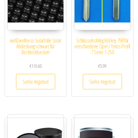
well2wellness Solarfolie Solar
Schlüsselrohling Börkey 798 für
Abdeckung schwarz für
verschiedene Opel / Ymos Profil
Rechteckbecken
7 Serie 1-250
€
110.60
€
5.99
Siehe Angebot
Siehe Angebot