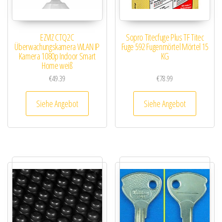
EZVIZ CTQ2C
Sopro Titecfuge Plus TF Titec
Überwachungskamera WLAN IP
Fuge 592 Fugenmörtel Mörtel 15
Kamera 1080p Indoor Smart
KG
Home weiß
€
49.39
€
78.99
Siehe Angebot
Siehe Angebot