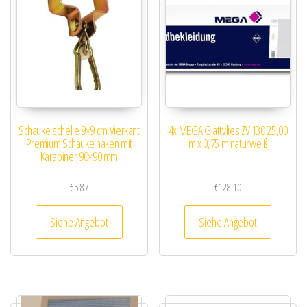
Schaukelschelle 9×9 cm Vierkant
4x MEGA Glattvlies ZV 130 25,00
Premium Schaukelhaken mit
m x 0,75 m naturweiß
Karabiner 90×90 mm
€
5.87
€
128.10
Siehe Angebot
Siehe Angebot