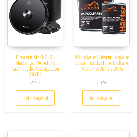
Proscenic M7 PRO LDS
2K Poolfarbe Schwimmbadfarbe
Staubsauger Roboter &
Schwimmbeckenfarbe Badfarbe
Automatische Absaugstation
Pool CP-970 EP 2.5-20KG
2700Pa
€
279.00
€
51.58
Siehe Angebot
Siehe Angebot