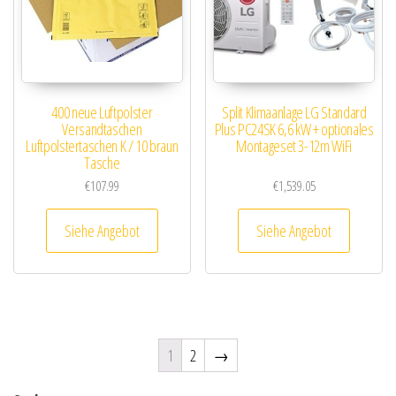
400 neue Luftpolster
Split Klimaanlage LG Standard
Versandtaschen
Plus PC24SK 6,6 kW + optionales
Luftpolstertaschen K / 10 braun
Montageset 3-12m WiFi
Tasche
€
107.99
€
1,539.05
Siehe Angebot
Siehe Angebot
1
2
→