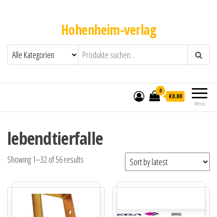
Hohenheim-verlag
0
€0.00
Menü
lebendtierfalle
Showing 1–32 of 56 results