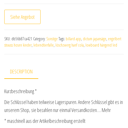
Siehe Angebot
SKU:
db56b87ca421
Category:
Sonstige
Tags:
billard app
,
dictum japansäge
,
engelbert
strauss hosen kinder
,
lebendtierfalle
,
löschzwerg hanf cola
,
lowboard hängend led
DESCRIPTION
Kurzbeschreibung *
Die Schlüssel haben teilweise Lagerspuren. Andere Schlüssel gibt es in
unserem Shop, sie bezahlen nur einmal Versandkosten…. Mehr
* maschinell aus der Artikelbeschreibung erstellt