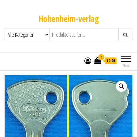
Hohenheim-verlag
0
€0.00
Menü