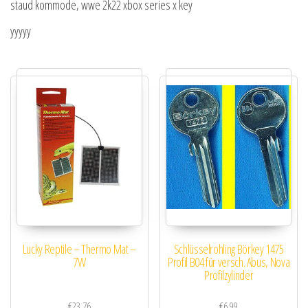
staud kommode, wwe 2k22 xbox series x key
yyyyy
Lucky Reptile – Thermo Mat –
Schlüsselrohling Börkey 1475
7W
Profil B04 für versch. Abus, Nova
Profilzylinder
€
23.76
€
6.99