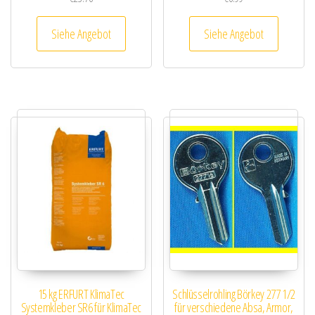
Siehe Angebot
Siehe Angebot
15 kg ERFURT KlimaTec
Schlüsselrohling Börkey 277 1/2
Systemkleber SR6 für KlimaTec
für verschiedene Absa, Armor,