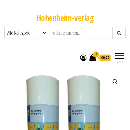
Hohenheim-verlag
0
€0.00
Menü