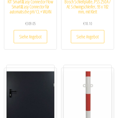
KIT Smart&Easy Connector Flow
Bosch Schleifplatte, PSS 250 A /
Smart&Easy Connector für
AE Schwingschleifer, 93 x 182
automatische pH/ CL + WLAN
mm, mit Klett
€
309.05
€
18.10
Siehe Angebot
Siehe Angebot