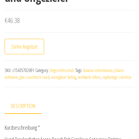
€
46.38
Siehe Angebot
SKU:
c15435702691
Category:
Ungezieferschutz
Tags:
bavaria vohenstrauss johann
seltmann
,
glas couchtisch rund
,
weingläser farbig
,
weltkarte silber
,
zapfanlage zubehör
DESCRIPTION
Kurzbeschreibung *