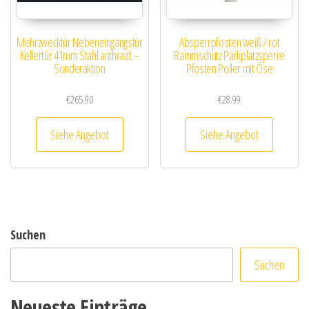
Mehrzwecktür Nebeneingangstür
Absperrpfosten weiß / rot
Kellertür 41mm Stahl anthrazit –
Rammschutz Parkplatzsperre
Sonderaktion
Pfosten Poller mit Öse
€
265.90
€
28.99
Siehe Angebot
Siehe Angebot
Suchen
Suchen
Neueste Einträge