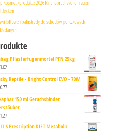
p Kosmetikprodukte 2026 für anspruchsvolle Frauen
tdecken
zwi loftowe i balustrady do schodów policzkowych
kładanych
rodukte
ubag Pflasterfugenmörtel PFN 25kg
3.02
ucky Reptile - Bright Control EVO - 70W
0.77
eaphar 150 ml Geruchsbinder
erstäuber
1.27
ILL'S Prescription DIET Metabolic