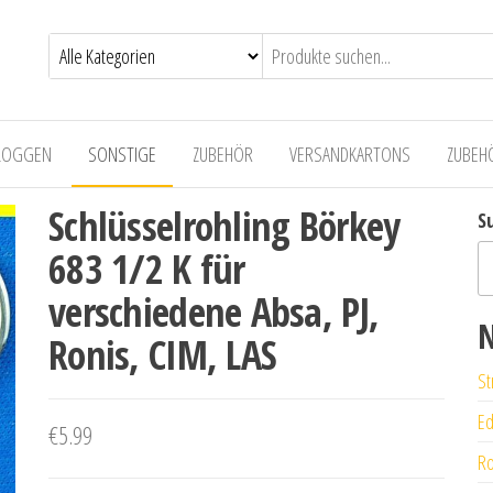
LOGGEN
SONSTIGE
ZUBEHÖR
VERSANDKARTONS
ZUBEH
Schlüsselrohling Börkey
S
683 1/2 K für
verschiedene Absa, PJ,
N
Ronis, CIM, LAS
St
Ed
€
5.99
Ro