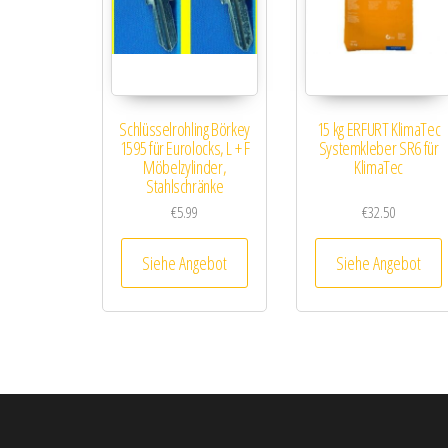
Schlüsselrohling Börkey
15 kg ERFURT KlimaTec
1595 für Eurolocks, L + F
Systemkleber SR6 für
Möbelzylinder,
KlimaTec
Stahlschränke
€
5.99
€
32.50
Siehe Angebot
Siehe Angebot