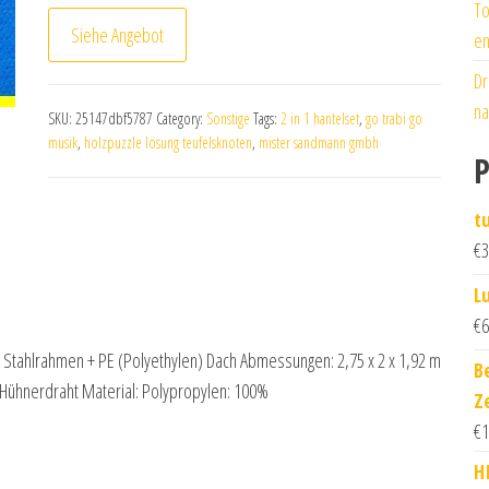
To
Siehe Angebot
en
Dr
na
SKU:
25147dbf5787
Category:
Sonstige
Tags:
2 in 1 hantelset
,
go trabi go
musik
,
holzpuzzle lösung teufelsknoten
,
mister sandmann gmbh
P
t
€
3
L
€
6
r Stahlrahmen + PE (Polyethylen) Dach Abmessungen: 2,75 x 2 x 1,92 m
B
 Hühnerdraht Material: Polypropylen: 100%
Z
€
1
H