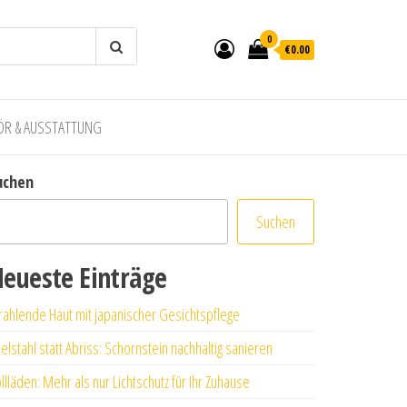
0
€0.00
ÖR & AUSSTATTUNG
uchen
Suchen
eueste Einträge
rahlende Haut mit japanischer Gesichtspflege
elstahl statt Abriss: Schornstein nachhaltig sanieren
llläden: Mehr als nur Lichtschutz für Ihr Zuhause