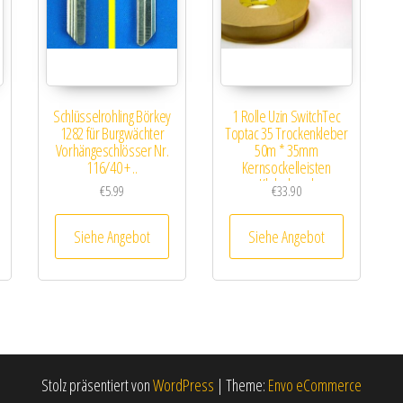
Schlüsselrohling Börkey
1 Rolle Uzin SwitchTec
1282 für Burgwächter
Toptac 35 Trockenkleber
Vorhängeschlösser Nr.
50m * 35mm
116/40 + ..
Kernsockelleisten
Klebeband
€
5.99
€
33.90
Siehe Angebot
Siehe Angebot
Stolz präsentiert von
WordPress
|
Theme:
Envo eCommerce