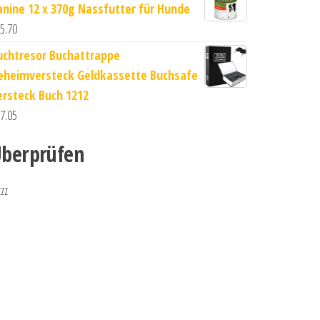
anine 12 x 370g Nassfutter für Hunde
5.70
uchtresor Buchattrappe
eheimversteck Geldkassette Buchsafe
ersteck Buch 1212
7.05
berprüfen
zzz