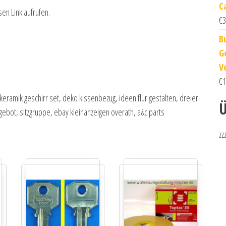
C
sen Link aufrufen.
€
3
B
G
V
€
1
keramik geschirr set, deko kissenbezug, ideen flur gestalten, dreier
Ü
ngebot, sitzgruppe, ebay kleinanzeigen overath, a&c parts
zz