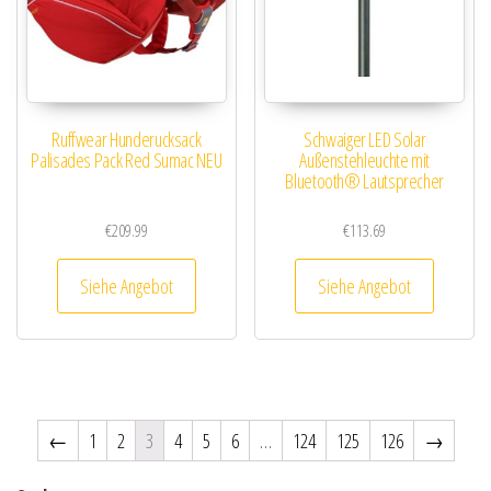
Ruffwear Hunderucksack
Schwaiger LED Solar
Palisades Pack Red Sumac NEU
Außenstehleuchte mit
Bluetooth® Lautsprecher
€
209.99
€
113.69
Siehe Angebot
Siehe Angebot
←
1
2
3
4
5
6
…
124
125
126
→