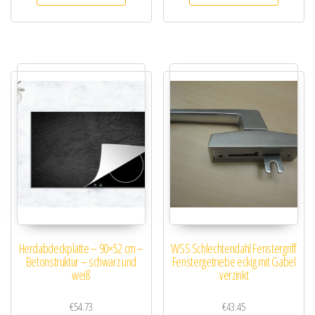
Herdabdeckplatte – 90×52 cm –
WSS Schlechtendahl Fenstergriff
Betonstruktur – schwarz und
Fenstergetriebe eckig mit Gabel
weiß
verzinkt
€
54.73
€
43.45