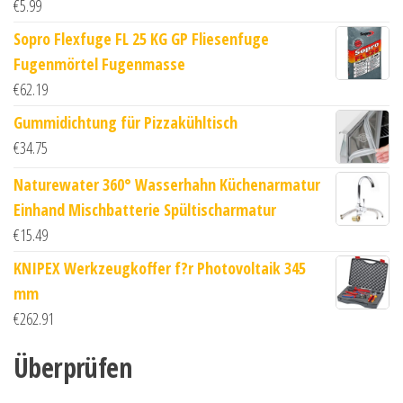
€
5.99
Sopro Flexfuge FL 25 KG GP Fliesenfuge
Fugenmörtel Fugenmasse
€
62.19
Gummidichtung für Pizzakühltisch
€
34.75
Naturewater 360° Wasserhahn Küchenarmatur
Einhand Mischbatterie Spültischarmatur
€
15.49
KNIPEX Werkzeugkoffer f?r Photovoltaik 345
mm
€
262.91
Überprüfen