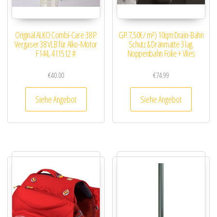
Original ALKO Combi-Care 38 P
GP.7,50€/ m²) 10qm Drain-Bahn
Vergaser 38 VLB für Alko-Motor
Schutz & Dränmatte 3 lag.
F144, 411512 #
Noppenbahn Folie + Vlies
€
40.00
€
74.99
Siehe Angebot
Siehe Angebot