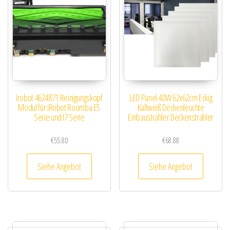
Irobot 4624871 Reinigungskopf
LED Panel 40W 62x62cm Eckig
Modul für iRobot Roomba E5
Kaltweiß Deckenleuchte
Serie und I7 Serie
Einbaustrahler Deckenstrahler
€
55.80
€
68.88
Siehe Angebot
Siehe Angebot