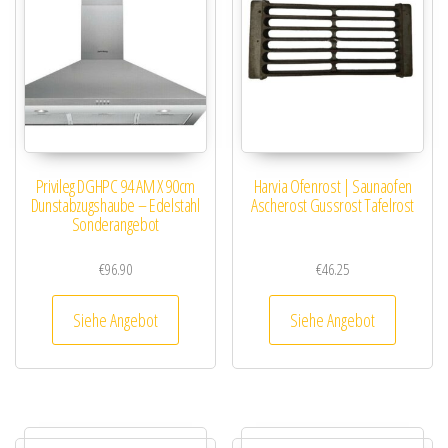
Privileg DGHPC 94 AM X 90cm
Harvia Ofenrost | Saunaofen
Dunstabzugshaube – Edelstahl
Ascherost Gussrost Tafelrost
Sonderangebot
€
96.90
€
46.25
Siehe Angebot
Siehe Angebot