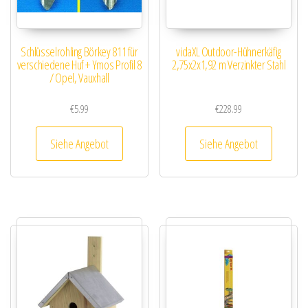
Schlüsselrohling Börkey 811 für
vidaXL Outdoor-Hühnerkäfig
verschiedene Huf + Ymos Profil 8
2,75x2x1,92 m Verzinkter Stahl
/ Opel, Vauxhall
€
5.99
€
228.99
Siehe Angebot
Siehe Angebot