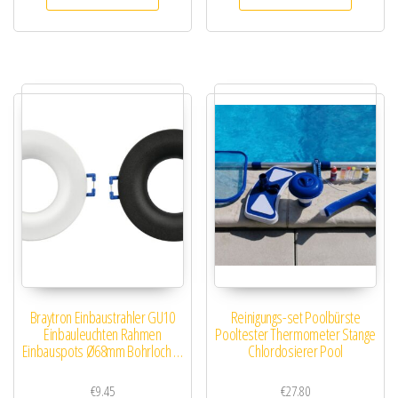
Braytron Einbaustrahler GU10
Reinigungs-set Poolbürste
Einbauleuchten Rahmen
Pooltester Thermometer Stange
Einbauspots Ø68mm Bohrloch …
Chlordosierer Pool
€
9.45
€
27.80