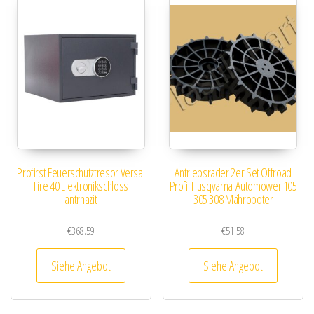
Profirst Feuerschutztresor Versal
Antriebsräder 2er Set Offroad
Fire 40 Elektronikschloss
Profil Husqvarna Automower 105
antrhazit
305 308 Mähroboter
€
368.59
€
51.58
Siehe Angebot
Siehe Angebot