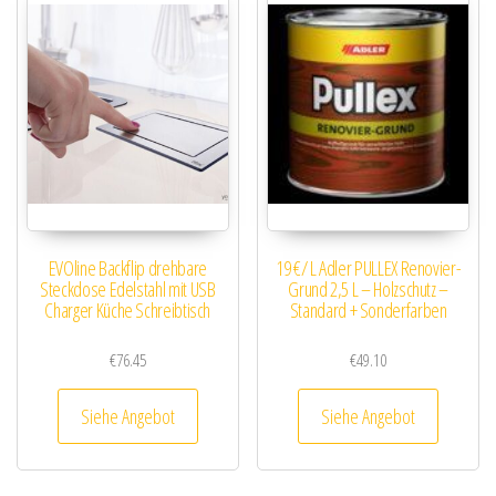
EVOline Backflip drehbare
19 €/ L Adler PULLEX Renovier-
Steckdose Edelstahl mit USB
Grund 2,5 L – Holzschutz –
Charger Küche Schreibtisch
Standard + Sonderfarben
€
76.45
€
49.10
Siehe Angebot
Siehe Angebot