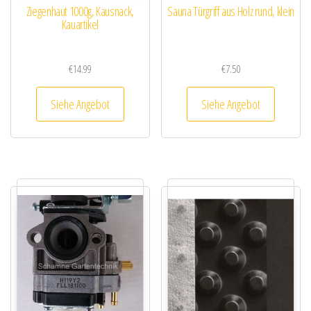
Ziegenhaut 1000g, Kausnack,
Sauna Türgriff aus Holz rund, klein
Kauartikel
€
14.99
€
7.50
Siehe Angebot
Siehe Angebot