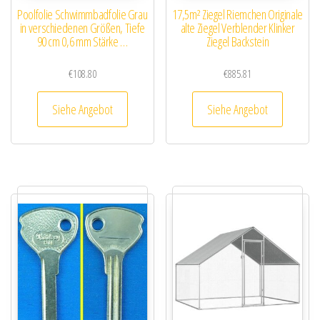
Poolfolie Schwimmbadfolie Grau
17,5m² Ziegel Riemchen Originale
in verschiedenen Größen, Tiefe
alte Ziegel Verblender Klinker
90 cm 0,6 mm Stärke …
Ziegel Backstein
€
108.80
€
885.81
Siehe Angebot
Siehe Angebot