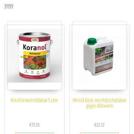
yyyyy
Kora Koranol Holzlasur 5 Liter
HAresil Basic eco Holzschutzlasur
gegen Holzwurm
€
73.25
€
22.12