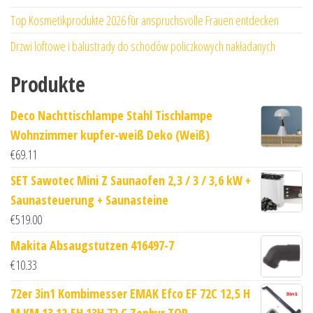
Top Kosmetikprodukte 2026 für anspruchsvolle Frauen entdecken
Drzwi loftowe i balustrady do schodów policzkowych nakładanych
Produkte
Deco Nachttischlampe Stahl Tischlampe
Wohnzimmer kupfer-weiß Deko (Weiß)
€
69.11
SET Sawotec Mini Z Saunaofen 2,3 / 3 / 3,6 kW +
Saunasteuerung + Saunasteine
€
519.00
Makita Absaugstutzen 416497-7
€
10.33
72er 3in1 Kombimesser EMAK Efco EF 72C 12,5 H