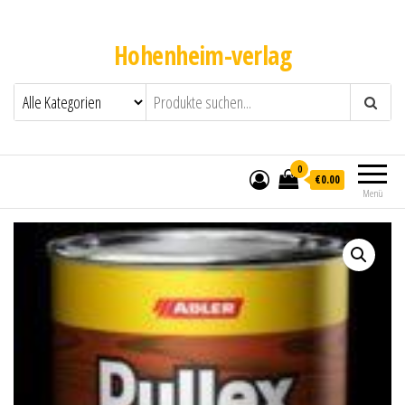
Hohenheim-verlag
0
€0.00
Menü