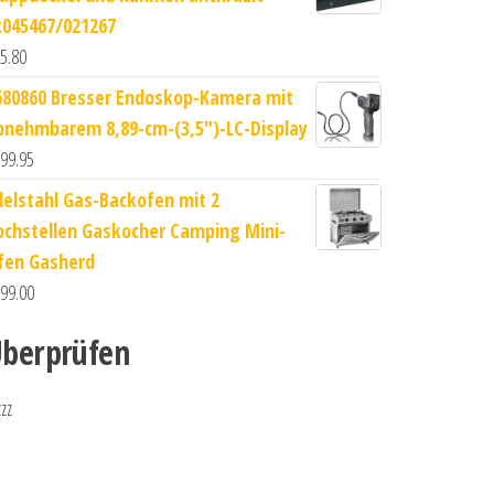
x045467/021267
5.80
680860 Bresser Endoskop-Kamera mit
bnehmbarem 8,89-cm-(3,5")-LC-Display
99.95
delstahl Gas-Backofen mit 2
ochstellen Gaskocher Camping Mini-
fen Gasherd
99.00
berprüfen
zzz