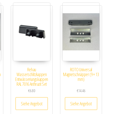
Rehau
ROTO Universal
m
Wasserschlitzkappen
Magnetschnäpper (9 + 13
Entwässeriungskappen
mm)
RAL 7016 Anthrazit Set
€
6.80
€
14.46
Siehe Angebot
Siehe Angebot