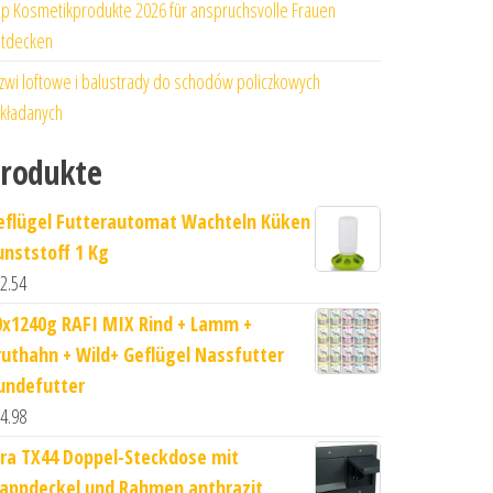
p Kosmetikprodukte 2026 für anspruchsvolle Frauen
tdecken
zwi loftowe i balustrady do schodów policzkowych
kładanych
rodukte
eflügel Futterautomat Wachteln Küken
unststoff 1 Kg
2.54
0x1240g RAFI MIX Rind + Lamm +
ruthahn + Wild+ Geflügel Nassfutter
undefutter
4.98
ira TX44 Doppel-Steckdose mit
lappdeckel und Rahmen anthrazit