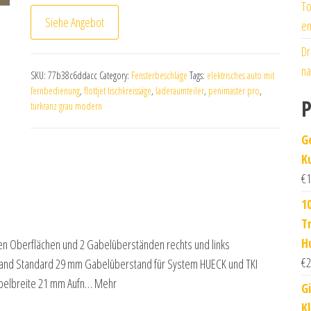
To
Siehe Angebot
en
Dr
na
SKU:
77b38c6ddacc
Category:
Fensterbeschläge
Tags:
elektrisches auto mit
fernbedienung
,
flottjet tischkreissäge
,
laderaumteiler
,
penimaster pro
,
P
türkranz grau modern
G
K
€
1
1
T
H
en Oberflächen und 2 Gabelüberständen rechts und links
€
2
and Standard 29 mm Gabelüberstand für System HUECK und TKI
abelbreite 21 mm Aufn… Mehr
G
K