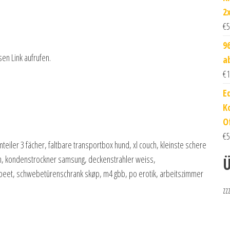
2
€
5
9
sen Link aufrufen.
a
€
1
E
K
O
€
5
eiler 3 fächer, faltbare transportbox hund, xl couch, kleinste schere
n, kondenstrockner samsung, deckenstrahler weiss,
Ü
beet, schwebetürenschrank skøp, m4 gbb, po erotik, arbeitszimmer
zz