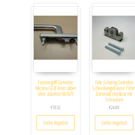
Fenstergriff Getriebe
Fuhr Schüring Getriebe
Wicona GEZE Roto silber
Schneckengehäuse 15m
ohne Zubehör 061675
Dornmaß steckbar mit
Schrauben
€
70.32
€
24.80
Siehe Angebot
Siehe Angebot