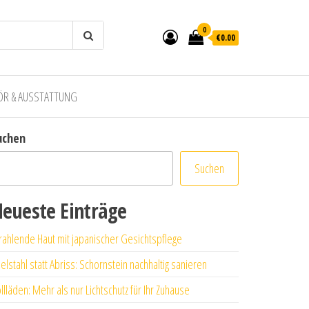
0
€0.00
ÖR & AUSSTATTUNG
uchen
Suchen
eueste Einträge
rahlende Haut mit japanischer Gesichtspflege
elstahl statt Abriss: Schornstein nachhaltig sanieren
llläden: Mehr als nur Lichtschutz für Ihr Zuhause