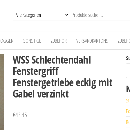
LOGGEN
SONSTIGE
ZUBEHÖR
VERSANDKARTONS
ZUBEH
WSS Schlechtendahl
S
Fenstergriff
Fenstergetriebe eckig mit
N
Gabel verzinkt
St
Ed
€
43.45
Ro