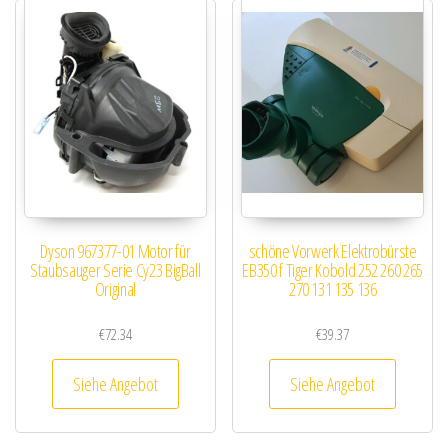
Dyson 967377-01 Motor für
schöne Vorwerk Elektrobürste
Staubsauger Serie Cy23 BigBall
EB350 f Tiger Kobold 252 260 265
Original
270 131 135 136
€
72.34
€
39.37
Siehe Angebot
Siehe Angebot