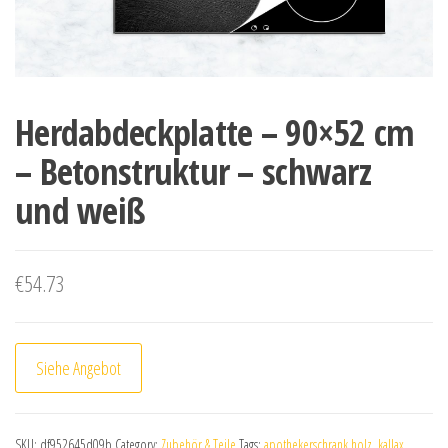
Herdabdeckplatte – 90×52 cm
– Betonstruktur – schwarz
und weiß
€
54.73
Siehe Angebot
SKU:
df952645d09b
Category:
Zubehör & Teile
Tags:
apothekerschrank holz
,
kallax