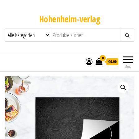
Hohenheim-verlag
0
€0.00
Menü