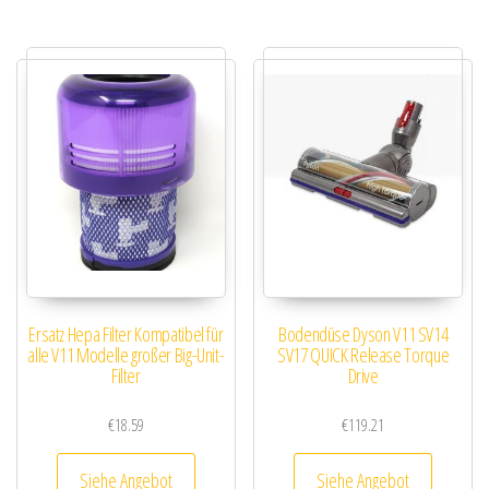
Ersatz Hepa Filter Kompatibel für
Bodendüse Dyson V11 SV14
alle V11 Modelle großer Big-Unit-
SV17 QUICK Release Torque
Filter
Drive
€
18.59
€
119.21
Siehe Angebot
Siehe Angebot