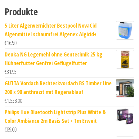
Produkte
5 Liter Algenvernichter Bestpool NovaCid
Algenmittel schaumfrei Algenex Algicid+
€
16.50
Deuka NG Legemehl ohne Gentechnik 25 kg
Hühnerfutter Genfrei Geflügelfutter
€
31.95
GUTTA Vordach Rechteckvordach BS Timber Line
200 x 90 anthrazit mit Regenablauf
€
1,558.00
Philips Hue Bluetooth Lightstrip Plus White &
Color Ambiance 2m Basis Set + 1m Erweit
€
89.00