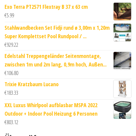
Exo Terra PT2571 Flextray B 37 x 63 cm
€
5.99
Stahlwandbecken Set Fidji rund ø 3,00m x 1,20m
Super Komplettset Pool Rundpool / ...
€
929.22
Edelstahl Treppengeländer Seitenmontage,
zwischen 1m und 2m lang, 0,9m hoch, Außen...
€
106.80
Trixie Kratzbaum Lucano
€
183.33
XXL Luxus Whirlpool aufblasbar MSPA 2022
Outdoor + Indoor Pool Heizung 6 Personen
€
803.12