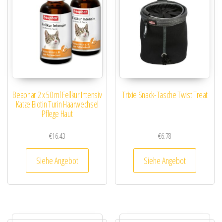
Beaphar 2 x 50 ml Fellkur Intensiv
Trixie Snack-Tasche Twist Treat
Katze Biotin Turin Haarwechsel
Pflege Haut
€
16.43
€
6.78
Siehe Angebot
Siehe Angebot