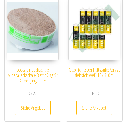
Leckstein Leckschale
Otto Fixfritz Der Haftstarke Acrylat
Mineralleckschale Blattin 2 Kg für
Klebstoff weiß 10 x 310 ml
Kälber Jungrinder
€
7.29
€
49.50
Siehe Angebot
Siehe Angebot