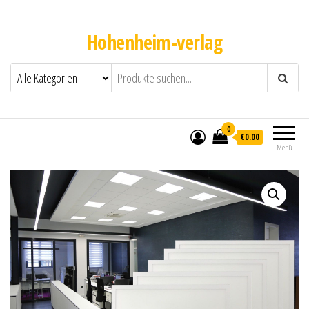
Hohenheim-verlag
0
€0.00
Menü