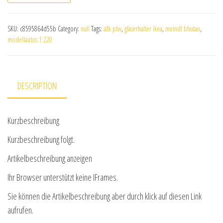
SKU:
c8595864d55b
Category:
null
Tags:
a&k ptw
,
gläserhalter ikea
,
meindl bhutan
,
modellautos 1:220
DESCRIPTION
Kurzbeschreibung
Kurzbeschreibung folgt.
Artikelbeschreibung anzeigen
Ihr Browser unterstützt keine IFrames.
Sie können die Artikelbeschreibung aber durch klick auf diesen Link
aufrufen.