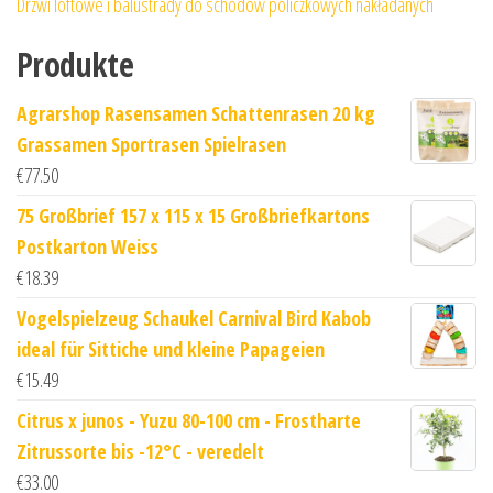
Drzwi loftowe i balustrady do schodów policzkowych nakładanych
Produkte
Agrarshop Rasensamen Schattenrasen 20 kg
Grassamen Sportrasen Spielrasen
€
77.50
75 Großbrief 157 x 115 x 15 Großbriefkartons
Postkarton Weiss
€
18.39
Vogelspielzeug Schaukel Carnival Bird Kabob
ideal für Sittiche und kleine Papageien
€
15.49
Citrus x junos - Yuzu 80-100 cm - Frostharte
Zitrussorte bis -12°C - veredelt
€
33.00