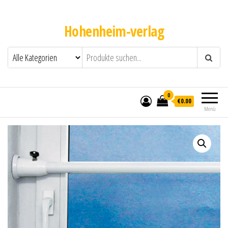
Hohenheim-verlag
0
€0.00
Menü