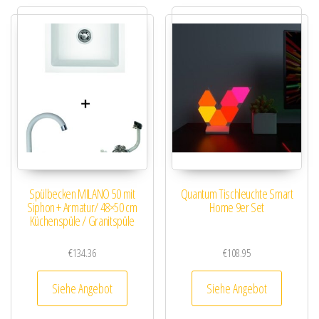
Spülbecken MILANO 50 mit
Quantum Tischleuchte Smart
Siphon + Armatur/ 48×50 cm
Home 9er Set
Küchenspüle / Granitspüle
€
134.36
€
108.95
Siehe Angebot
Siehe Angebot