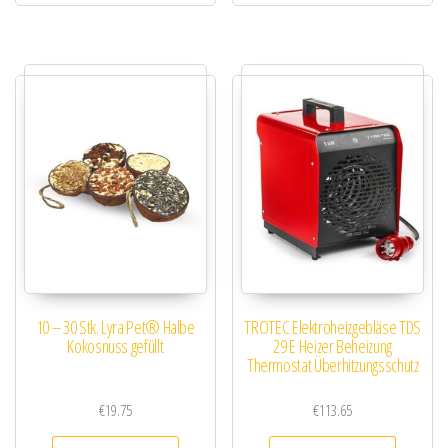
10 – 30 Stk. Lyra Pet® Halbe
TROTEC Elektroheizgebläse TDS
Kokosnuss gefüllt
29 E Heizer Beheizung
Thermostat Überhitzungsschutz
€
19.75
€
113.65