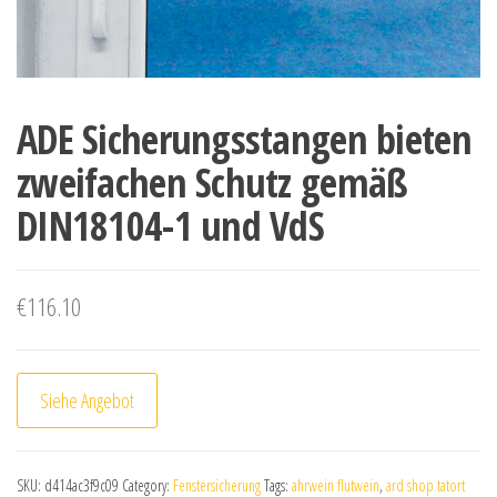
ADE Sicherungsstangen bieten
zweifachen Schutz gemäß
DIN18104-1 und VdS
€
116.10
Siehe Angebot
SKU:
d414ac3f9c09
Category:
Fenstersicherung
Tags:
ahrwein flutwein
,
ard shop tatort