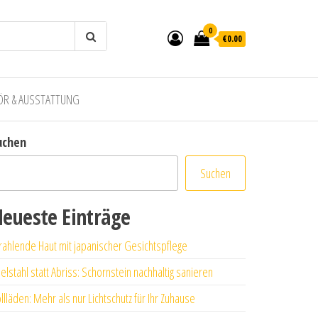
0
€0.00
ÖR & AUSSTATTUNG
uchen
Suchen
eueste Einträge
rahlende Haut mit japanischer Gesichtspflege
elstahl statt Abriss: Schornstein nachhaltig sanieren
llläden: Mehr als nur Lichtschutz für Ihr Zuhause