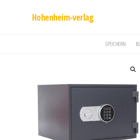
Hohenheim-verlag
SPEICHERN
B