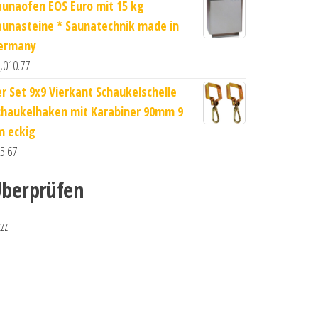
aunaofen EOS Euro mit 15 kg
aunasteine * Saunatechnik made in
ermany
,010.77
er Set 9x9 Vierkant Schaukelschelle
chaukelhaken mit Karabiner 90mm 9
m eckig
5.67
berprüfen
zzz