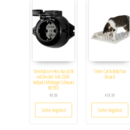
Steckdose retro Aussicht
Trixie Cat Activity Fun
mit Deckel-16A-250V-
Board
Aufputz-Montage Schwarz
RETRO
€
9.59
€
19.39
Siehe Angebot
Siehe Angebot