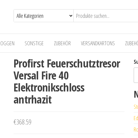
LOGGEN
SONSTIGE
ZUBEHÖR
VERSANDKARTONS
ZUBEH
Profirst Feuerschutztresor
S
Versal Fire 40
Elektronikschloss
N
antrhazit
St
Ed
€
368.59
Ro