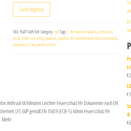
To
Siehe Angebot
en
Dr
na
SKU:
f5af714d53e8
Category:
null
Tags:
5 dm münzen kaufen
,
arztsocken
weiß
,
bilder von erling haaland
,
pavillon mit lamellendach und seitenwand
,
P
windows 8.1 key kaufen online
P
L
€
2
L
€
1
be:Anthrazit 60 Minuten Leichter Feuerschutz fér Dokumente nach EN
St
icherheit: LFS 60P gemäß EN 15659 (ECB-S) 60min Feuerschutz fér
&
t… Mehr
€
6