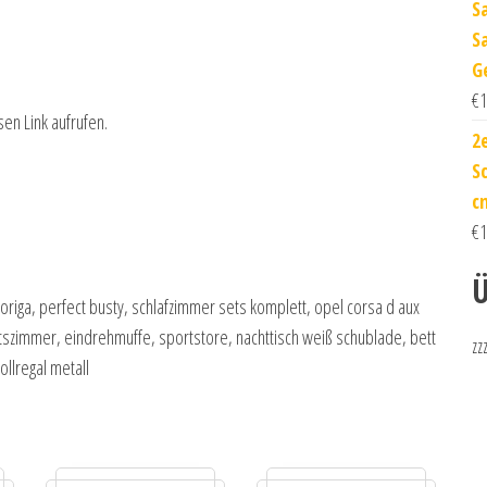
S
S
G
€
1
sen Link aufrufen.
2
S
c
€
1
Ü
origa, perfect busty, schlafzimmer sets komplett, opel corsa d aux
itszimmer, eindrehmuffe, sportstore, nachttisch weiß schublade, bett
zz
ollregal metall