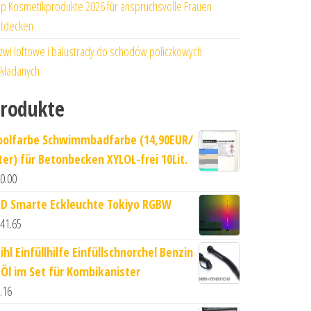
p Kosmetikprodukte 2026 für anspruchsvolle Frauen
tdecken
zwi loftowe i balustrady do schodów policzkowych
kładanych
rodukte
oolfarbe Schwimmbadfarbe (14,90EUR/
iter) für Betonbecken XYLOL-frei 10Lit.
0.00
ED Smarte Eckleuchte Tokiyo RGBW
41.65
ihl Einfüllhilfe Einfüllschnorchel Benzin
 Öl im Set für Kombikanister
.16