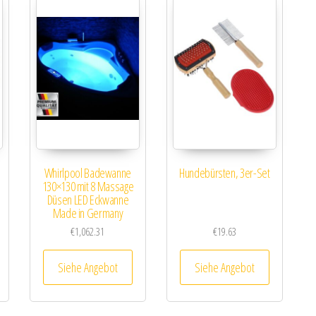
Whirlpool Badewanne
Hundebürsten, 3er-Set
130×130 mit 8 Massage
Düsen LED Eckwanne
Made in Germany
€
1,062.31
€
19.63
Siehe Angebot
Siehe Angebot