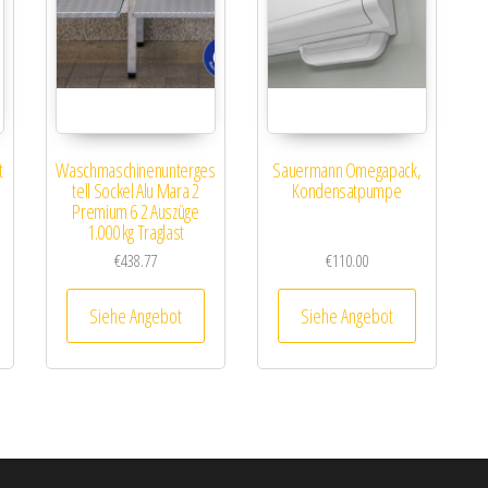
t
Waschmaschinenunterges
Sauermann Omegapack,
tell Sockel Alu Mara 2
Kondensatpumpe
Premium 6 2 Auszüge
1.000 kg Traglast
€
438.77
€
110.00
Siehe Angebot
Siehe Angebot