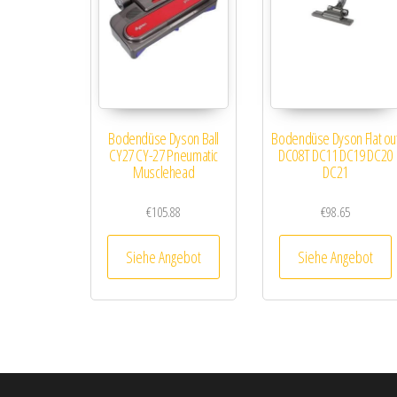
Bodendüse Dyson Ball
Bodendüse Dyson Flat ou
CY27 CY-27 Pneumatic
DC08T DC11 DC19 DC20
Musclehead
DC21
€
105.88
€
98.65
Siehe Angebot
Siehe Angebot