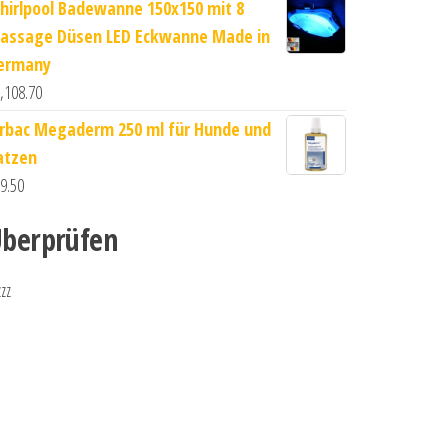
hirlpool Badewanne 150x150 mit 8
assage Düsen LED Eckwanne Made in
ermany
,108.70
irbac Megaderm 250 ml für Hunde und
atzen
9.50
berprüfen
zzz