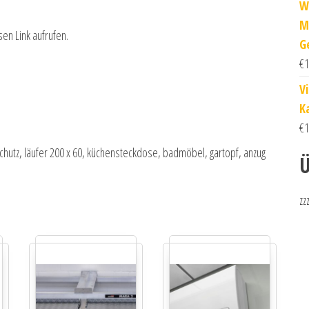
W
M
sen Link aufrufen.
G
€
1
V
K
€
1
schutz, läufer 200 x 60, küchensteckdose, badmöbel, gartopf, anzug
Ü
zz