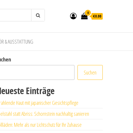
0
€0.00
ÖR & AUSSTATTUNG
uchen
Suchen
eueste Einträge
rahlende Haut mit japanischer Gesichtspflege
elstahl statt Abriss: Schornstein nachhaltig sanieren
llläden: Mehr als nur Lichtschutz für Ihr Zuhause