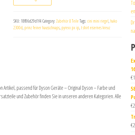
To
en
SKU:
18f86d29d1f4
Category:
Zubehör & Teile
Tags:
cini mini riegel
,
hako
Dr
2300d
,
prinz feiner hausschnaps
,
pyrexx px ip
,
t shirt eisernes kreuz
na
P
E
16
€
1
 Artikel, passend für Dyson Geräte – Original Dyson – Farbe und
5
atzteile und Zubehör finden Sie in unseren anderen Kategorien. Alle
P
€
2
T
€
2