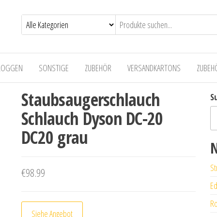
LOGGEN
SONSTIGE
ZUBEHÖR
VERSANDKARTONS
ZUBEH
Staubsaugerschlauch
S
Schlauch Dyson DC-20
DC20 grau
N
St
€
98.99
Ed
Ro
Siehe Angebot