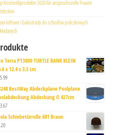
p Kosmetikprodukte 2026 für anspruchsvolle Frauen
tdecken
zwi loftowe i balustrady do schodów policzkowych
kładanych
rodukte
xo Terra PT3800 TURTLE BANK KLEIN
.6 x 12.4 x 3.3 cm
5.99
8248 BestWay Abdeckplane Poolplane
oolabdeckung Abdeckung O 427cm
3.67
rola Schiebetürrolle 681 Braun
.20