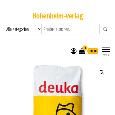
Hohenheim-verlag
0
€0.00
Menü