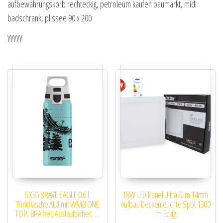
aufbewahrungskorb rechteckig, petroleum kaufen baumarkt, midi
badschrank, plissee 90 x 200
yyyyy
SIGG BRAVE EAGLE 0.6 L
18W LED Panel Ultra Slim 14mm
Trinkflasche ALU mit WMB ONE
Aufbau Deckenleuchte Spot 1300
TOP, BPA frei, Auslaufsicher, …
lm Eckig