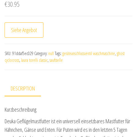
€
30.95
Siehe Angebot
SKU:
91ddaf5ec029
Category:
null
Tags:
geräteanschlussventil waschmaschine
,
ghost
cyclocross
,
laura torelli classic
,
saufstelle
DESCRIPTION
Kurzbeschreibung
Deuka Geflügelmastfutter ist ein universell einsetzbares Mastfutter für
Hähnchen, Gänse und Enten. Für Puten wird es in den letzten 5 Tagen