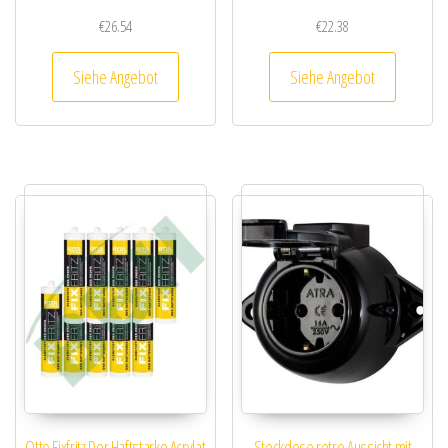
€
26.54
€
22.38
Siehe Angebot
Siehe Angebot
Otto Fixfritz Der Haftstarke Acrylat
Steckdose retro Aussicht mit